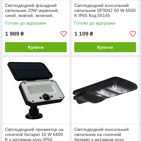
Світлодіодний фасадний
Світлодіодний консольний
світильник 20W червоний,
світильник SP3042 50 W 6500
синій, жовтий, зелений,
K IP65 Код.55145
жовто-синій Код.59286
Готово до відправки
Готово до відправки
1 989
1 109
₴
₴
Купити
Купити
Світлодіодний прожектор на
Світлодіодний консольний
сонячній батареї 16 W 6400
світильник на сонячній
K з датчиком руху IP54
батареї з датчиком руху