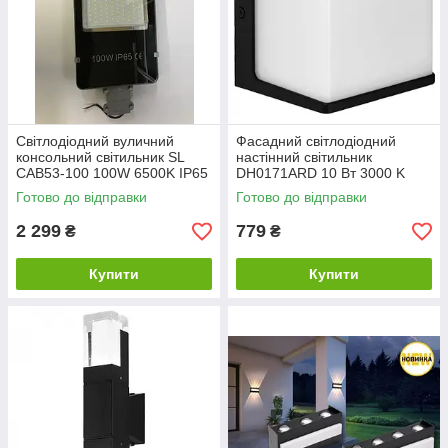
Світлодіодний вуличний
Фасадний світлодіодний
консольний світильник SL
настінний світильник
CAB53-100 100W 6500K IP65
DH0171ARD 10 Вт 3000 K
Код.58821
Код.58325
Готово до відправки
Готово до відправки
2 299
779
₴
₴
Купити
Купити