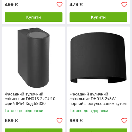
499
479
₴
₴
Купити
Купити
Фасадний вуличний
Фасадний вуличний
світильник DH015 2хGU10
світильник DH013 2х3W
сірий IP54 Код.59330
чорний з регульованим кутом
світіння IP54 Код.59332
Готово до відправки
Готово до відправки
689
989
₴
₴