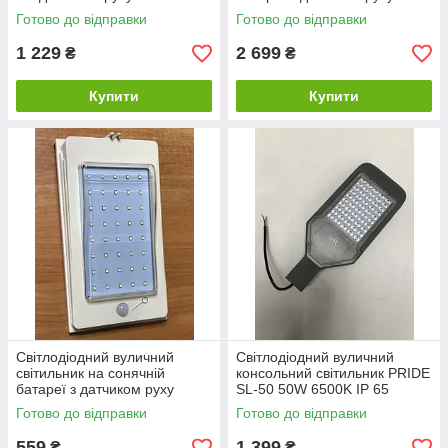
Код.58525
SL336 60W IP65 Код.59795
Готово до відправки
Готово до відправки
1 229
2 699
₴
₴
Купити
Купити
Світлодіодний вуличний
Світлодіодний вуличний
світильник на сонячній
консольний світильник PRIDE
батареї з датчиком руху
SL-50 50W 6500K IP 65
SOLAR 4W IP65 Код.58682
Код.56946
Готово до відправки
Готово до відправки
559
1 399
₴
₴