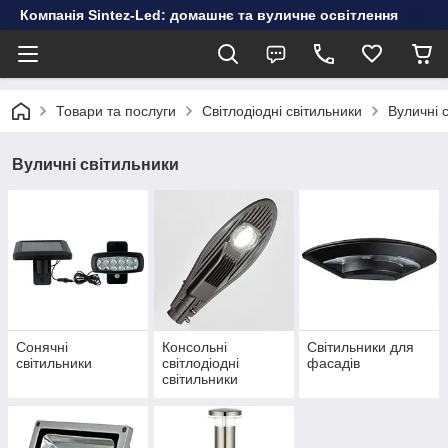
Компанія Sintez-Led: домашнє та вуличне освітлення
Товари та послуги
Світлодіодні світильники
Вуличні 
Вуличні світильники
Сонячні
Консольні
Світильники для
світильники
світлодіодні
фасадів
світильники