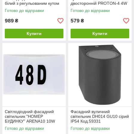
білий з регульованим кутом
двосторонній PROTON-4 4W
світіння IP54 Код.59721
чорний IP65 Код.59781
Готово до відправки
Готово до відправки
989
579
₴
₴
Купити
Купити
Світлодіодний фасадний
Фасадний вуличний
світильник "НОМЕР
світильник DH014 GU10 сірий
БУДИНКУ" ARENA10 10W
IP54 Код.59331
4000K IP44 Код.59660
Готово до відправки
Готово до відправки