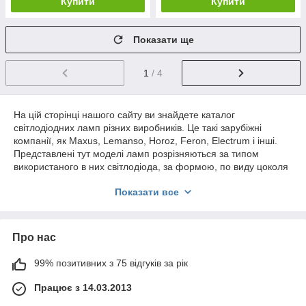
Купити
Купити
Показати ще
1
/ 4
На цій сторінці нашого сайту ви знайдете каталог
світлодіодних ламп різних виробників. Це такі зарубіжні
компанії, як Maxus, Lemanso, Horoz, Feron, Electrum і інші.
Представлені тут моделі ламп розрізняються за типом
використаного в них світлодіода, за формою, по виду цоколя
і навіть по області їх застосування.
Показати все
Світлодіодні лампи з доставкою по
Україні
Про нас
Ви можете вибрати будь-яку модель, так як ми надаємо
послуги доставки по всій Україні.
99% позитивних з 75 відгуків за рік
Що ж стосується світлодіодних ламп, призначених для
використання в офісі або будинку, то зовні вони найбільш
Працює з 14.03.2013
схожі на звичайні лампи розжарювання, володіючи, однак,