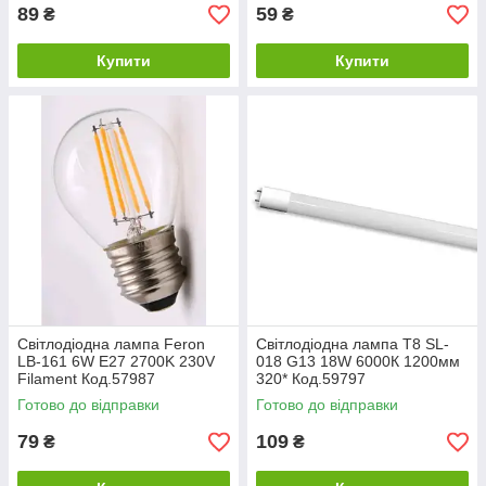
89
59
₴
₴
Купити
Купити
Світлодіодна лампа Feron
Світлодіодна лампа T8 SL-
LB-161 6W E27 2700K 230V
018 G13 18W 6000К 1200мм
Filament Код.57987
320* Код.59797
Готово до відправки
Готово до відправки
79
109
₴
₴