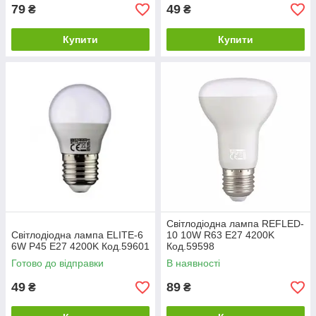
79
49
₴
₴
Купити
Купити
Світлодіодна лампа REFLED-
Світлодіодна лампа ELITE-6
10 10W R63 Е27 4200K
6W P45 Е27 4200K Код.59601
Код.59598
Готово до відправки
В наявності
49
89
₴
₴