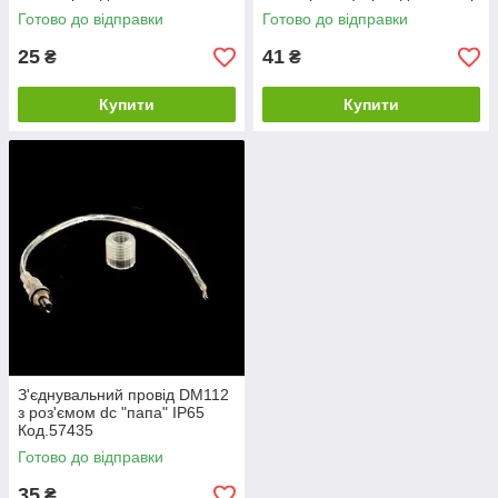
Код.57335
мама-затискач ip65
Готово до відправки
Готово до відправки
Код.57420
25
41
₴
₴
Купити
Купити
З'єднувальний провід DM112
з роз'ємом dc "папа" IP65
Код.57435
Готово до відправки
35
₴