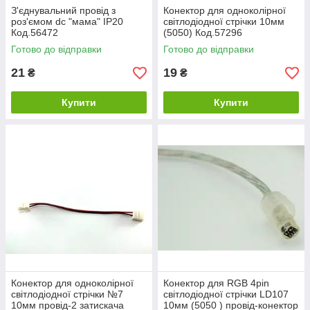
З'єднувальний провід з
Конектор для одноколірної
роз'ємом dc "мама" IP20
світлодіодної стрічки 10мм
Код.56472
(5050) Код.57296
Готово до відправки
Готово до відправки
21
19
₴
₴
Купити
Купити
Конектор для одноколірної
Конектор для RGB 4pin
світлодіодної стрічки №7
світлодіодної стрічки LD107
10мм провід-2 затискача
10мм (5050 ) провід-конектор