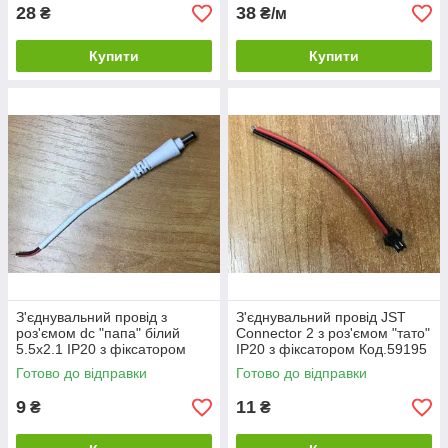
28
38
₴
₴/м
Купити
Купити
З'єднувальний провід з
З'єднувальний провід JST
роз'ємом dc "папа" білий
Connector 2 з роз'ємом "тато"
5.5х2.1 IP20 з фіксатором
ІP20 з фіксатором Код.59195
Код.59193
Готово до відправки
Готово до відправки
9
11
₴
₴