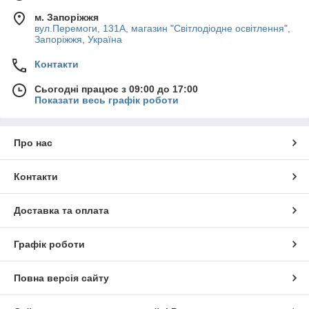
«Sintez-Led» пропонує оптимальні
м. Запоріжжя
вул.Перемоги, 131А, магазин "Світлодіодне освітлення",
умови для співпраці.
Запоріжжя, Україна
Контакти
Клієнтам доступні помірні ціни без
Сьогодні працює з 09:00 до 17:00
посередницьких націнок.
Показати весь графік роботи
Співробітники надають професійну
Про нас
допомогу при виборі ламп.
Контакти
Зробити замовлення просто,
співробітництво вигідне для опту і
Доставка та оплата
роздробу.
Графік роботи
Повна версія сайту
Популярні каталоги сайту