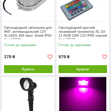
Світлодіодний світильник для
Світлодіодний круглий
ЖКГ антивандальний 12V
лінзований прожектор SL-10-
SL1402L 6W овал. білий IP54
12 RGB 10W 12V IP65 чорний
Код.59239
Код.58500
Готово до відправки
Готово до відправки
379
979
₴
₴
Купити
Купити