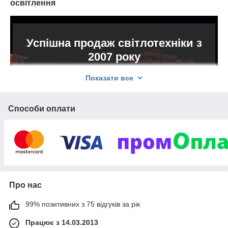
освітлення
Успішна продаж світлотехніки з
2007 року
Показати все
«Sintez-Led» - прямий постачальник професійного
світлодіодного освітлення фірм Feron, Horoz,
Lemanso, Sean, Maxus та інших. Наша продукція
Способи оплати
дозволяє істотно скоротити витрати електроенергії зі
збереженням високої продуктивності. Повна окупність
LED освітлення відбувається в середньому за 2 роки.
В наявності сертифікати та декларації відповідності
стандартам якості від виробників.
Про нас
Переваги компанії
99% позитивних з 75 відгуків за рік
Працює з 14.03.2013