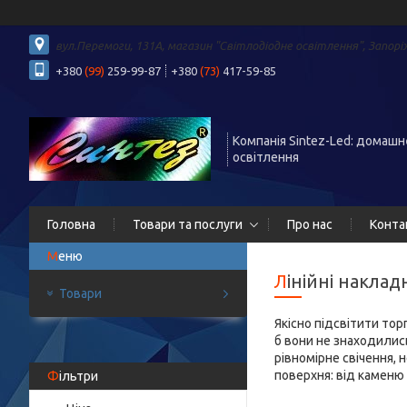
вул.Перемоги, 131А, магазин "Світлодіодне освітлення", Запорі
+380
(99)
259-99-87
+380
(73)
417-59-85
Компанія Sintez-Led: домашн
освітлення
Головна
Товари та послуги
Про нас
Конта
Лінійні накла
Товари
Якісно підсвітити тор
б вони не знаходилис
рівномірне свічення, 
поверхня: від каменю 
Фільтри