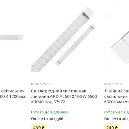
57972
57970
 світильник
Світлодіодний світильник
Лінійний с
00 K 1200 мм
лінійний ARD AL5020 100 W 6500
світильник
K IP40 Код.57972
6500К матов
Готово до відправки
Готово до ві
Оптом і в роздріб
Оптом і в роз
499 ₴
249 ₴