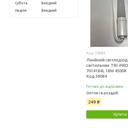
Субота
Вихідний
Неділя
Вихідний
59084
Лінійний світлодіо
світильник TRI-PRO
7014184L 18W 4500К 
Код.59084
Готово до відправки
Оптом і в роздріб
249 ₴
Купити