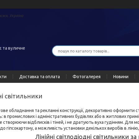
жжя, Україна
є та вуличне
кти
Доставка та оплата
Фотогалерея
Новини
дні світильники
гове обладнання та рекламні конструкції, декоративно оформити стел
ь: в промислових і адміністративних будівлях або в житлових примі
не створюючи відблисків і тіней, і не дратують вуха гудінням. Для
до гіпсокартону, а можливість установки декількох виробів в лінію
Лінійні світлодіодні світильники з