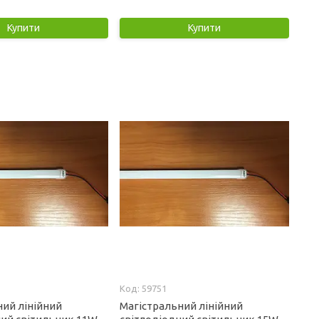
Купити
Купити
59751
ний лінійний
Магістральний лінійний