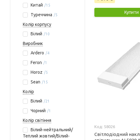
Китай
15
Купити
Туреччина
5
Колір корпусу
Білий
10
Виробник
Ardero
4
Feron
1
Horoz
5
Sean
15
Колір
Білий
21
Чорний
1
Колір світіння
58026
Білий-нейтральний/
Світлодіодний нак
Теплий жовтий/Білий-