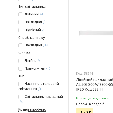
Тип світильника
Лінійний
4
Накладної
5
Підвісний
1
Спосіб монтажу
Накладної
16
Форма
Лінійна
5
Прямокутна
10
58344
Тип
Лінійний накладний
Настінно-стельовий
AL 5030 60 W 2700-65
світильник
IP20 Код.58344
1
Світильник накладний
Готово до відправки
4
Оптом і в роздріб
Країна виробник
1 079 ₴