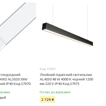
57973
вітлодіодний
Лінійний підвісний світильник
 ARD AL5020 38W
AL4030 48 W 4000 K чорний 1200
ий IP40 Код.57970
мм 220 V IP40 Код.57973
дправки
Готово до відправки
дріб
2 729 ₴