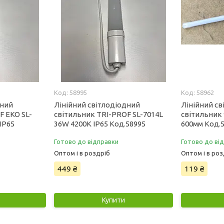
58995
58962
дний
Лінійний світлодіодний
Лінійний св
F EKO SL-
світильник TRI-PROF SL-7014L
світильник 
IP65
36W 4200К IP65 Код.58995
600мм Код.
Готово до відправки
Готово до ві
Оптом і в роздріб
Оптом і в роз
449 ₴
119 ₴
Купити