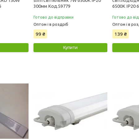
ARD 150W
slim світильник 7W 6500К IP20
світлодіод
6
300мм Код.59779
6500К IP20 
Готово до відправки
Готово до ві
Оптом і в роздріб
Оптом і в роз
99 ₴
139 ₴
Купити