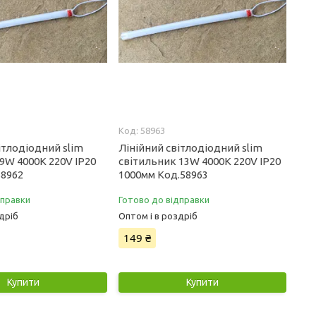
58963
ітлодіодний slim
Лінійний світлодіодний slim
9W 4000К 220V IP20
світильник 13W 4000К 220V IP20
58962
1000мм Код.58963
дправки
Готово до відправки
дріб
Оптом і в роздріб
149 ₴
Купити
Купити