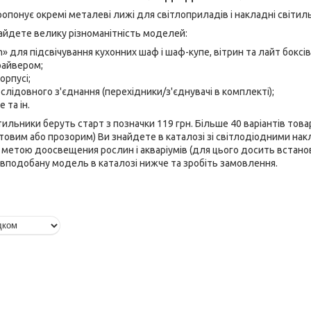
ропонує окремі металеві лижі для світлоприладів і накладні світил
найдете велику різноманітність моделей:
m» для підсвічування кухонних шаф і шаф-купе, вітрин та лайт боксів,
райвером;
орпусі;
лідовного з'єднання (перехідники/з'єднувачі в комплекті);
 та ін.
ітильники беруть старт з позначки 119 грн. Більше 40 варіантів това
товим або прозорим) Ви знайдете в каталозі зі світлодіодними накл
з метою доосвещения рослин і акваріумів (для цього досить встано
 вподобану модель в каталозі нижче та зробіть замовлення.