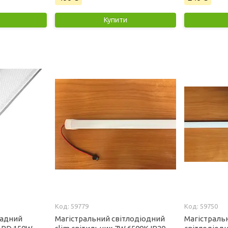
Купити
59779
59750
ладний
Магістральний світлодіодний
Магістраль