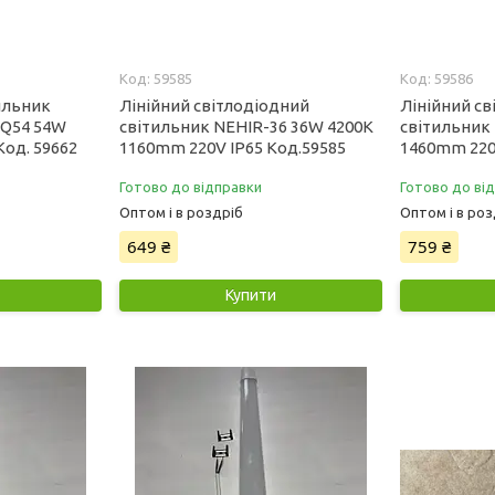
59585
59586
ильник
Лінійний світлодіодний
Лінійний с
SQ54 54W
світильник NEHIR-36 36W 4200K
світильник
Код. 59662
1160mm 220V IP65 Код.59585
1460mm 220
Готово до відправки
Готово до ві
Оптом і в роздріб
Оптом і в роз
649 ₴
759 ₴
Купити