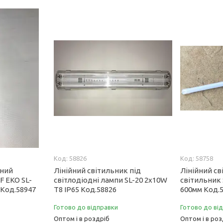
58826
58758
дний
Лінійний світильник під
Лінійний св
F EKO SL-
світлодіодні лампи SL-20 2х10W
світильник 
 Код.58947
Т8 IP65 Код.58826
600мм Код.
Готово до відправки
Готово до ві
Оптом і в роздріб
Оптом і в роз