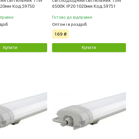
ний світильник 11W
світлодіодний світильник 15W
620мм Код.59750
6500К IP20 1020мм Код.59751
дправки
Готово до відправки
дріб
Оптом і в роздріб
169 ₴
Купити
Купити