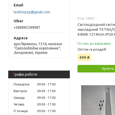
ledshopzp@gmail.com
59662
Світлодіодний світ
+380992599987
накладний TETRA/
6400K 1214mm IP20 
Готово до відправки
вул.Перемоги, 131А, магазин
"Світлодіодне освітлення",
Оптом і в роздріб
Запоріжжя, Україна
499 ₴
Купити
Графік роботи
Понеділок
09:00
17:00
Вівторок
09:00
17:00
Середа
09:00
17:00
Четвер
09:00
17:00
Пʼятниця
09:00
17:00