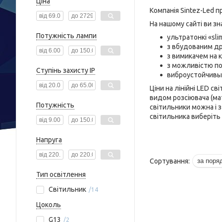
Ціна
Компанія Sintez-Led п
На нашому сайті ви з
Потужність лампи
ультратонкі «sli
з вбудованим д
з вимикачем на к
з можливістю пос
Ступінь захисту IP
виброустойчивые
Ціни на лінійні LED св
видом розсіювача (ма
Потужність
світильники можна і 
світильника виберіть
Напруга
Тип освітлення
Світильник
14
Цоколь
G13
2