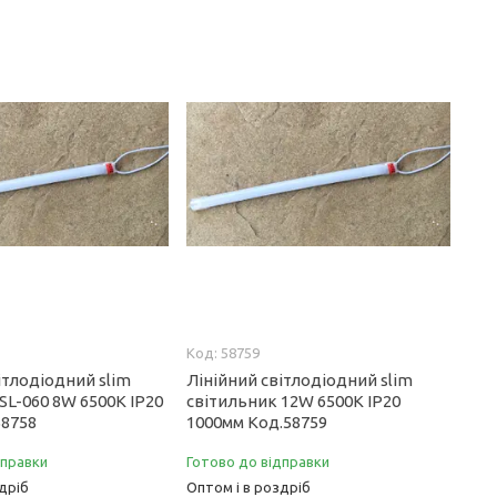
58759
ітлодіодний slim
Лінійний світлодіодний slim
SL-060 8W 6500К IP20
світильник 12W 6500К IP20
58758
1000мм Код.58759
дправки
Готово до відправки
дріб
Оптом і в роздріб