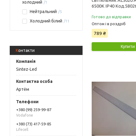
світильник AL5020 
холодний
1
6500K IP40 Код.5802
Нейтральний
5
Готово до відправки
Холодний білий
11
Оптом і в роздріб
789 ₴
Купити
Контакти
Sintez-Led
Артём
+380 (99) 259-99-87
Vodafone
+380 (73) 417-59-85
Lifecell