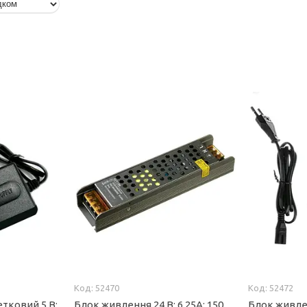
52470
52472
тковий 5 В;
Блок живлення 24 В; 6,25А; 150
Блок живле