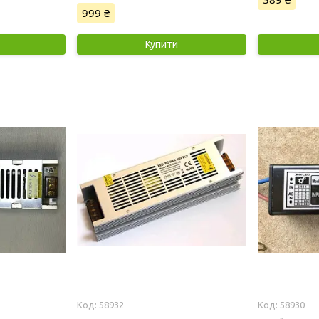
999 ₴
Купити
58932
58930