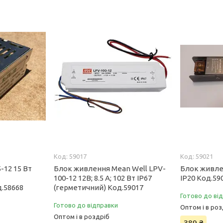
59017
59021
-12 15 Вт
Блок живлення Mean Well LPV-
Блок живлен
100-12 12В; 8.5 А; 102 Вт IP67
IP20 Код.59
.58668
(герметичний) Код.59017
Готово до ві
Готово до відправки
Оптом і в роз
Оптом і в роздріб
389 ₴