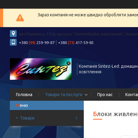
Зараз компанія не може швидко обробляти замовл
вул.Перемоги, 131А, магазин "Світлодіодне освітлення", Запорі
+380
(99)
259-99-87
+380
(73)
417-59-85
Компанія Sintez-Led: домашн
освітлення
Головна
Товари та послуги
Про нас
Конта
Блоки живлен
Товари