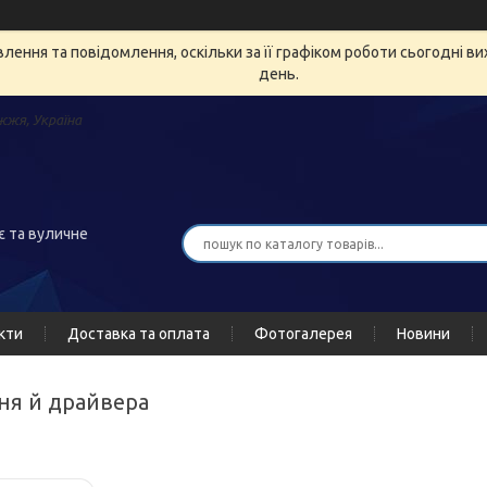
ення та повідомлення, оскільки за її графіком роботи сьогодні в
день.
жжя, Україна
є та вуличне
кти
Доставка та оплата
Фотогалерея
Новини
ня й драйвера