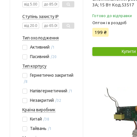
3А; 15 Вт Код.53517
Готово до відправки
Ступінь захисту IP
Оптом і в роздріб
199 ₴
Тип охолодження
Активний
1
Купити
Пасивний
20
Тип корпусу
Герметично закритий
8
Напівгерметичний
1
Незакритий
32
Країна виробник
Китай
38
Тайвань
1