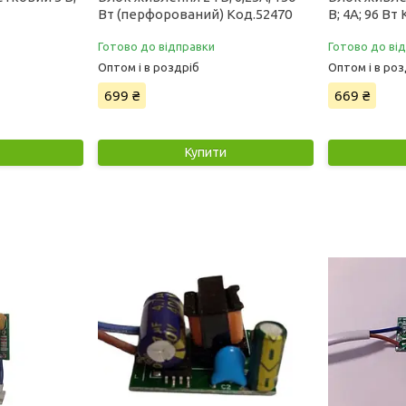
Вт (перфорований) Код.52470
В; 4А; 96 Вт
Готово до відправки
Готово до ві
Оптом і в роздріб
Оптом і в роз
699 ₴
669 ₴
Купити