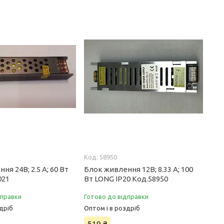
58950
ня 24В; 2.5 А; 60 Вт
Блок живлення 12В; 8.33 А; 100
021
Вт LONG IP20 Код.58950
дправки
Готово до відправки
дріб
Оптом і в роздріб
519 ₴