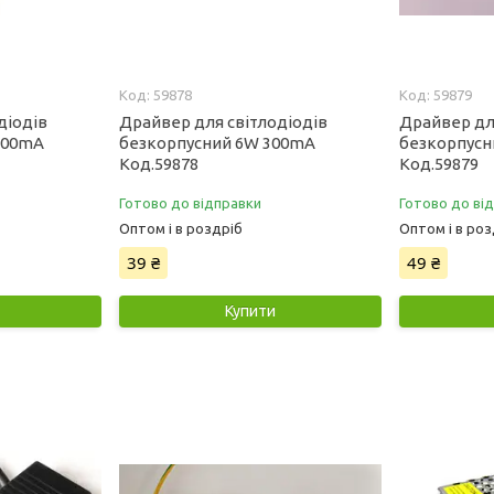
59878
59879
діодів
Драйвер для світлодіодів
Драйвер дл
300mA
безкорпусний 6W 300mA
безкорпусн
Код.59878
Код.59879
Готово до відправки
Готово до ві
Оптом і в роздріб
Оптом і в роз
39 ₴
49 ₴
Купити