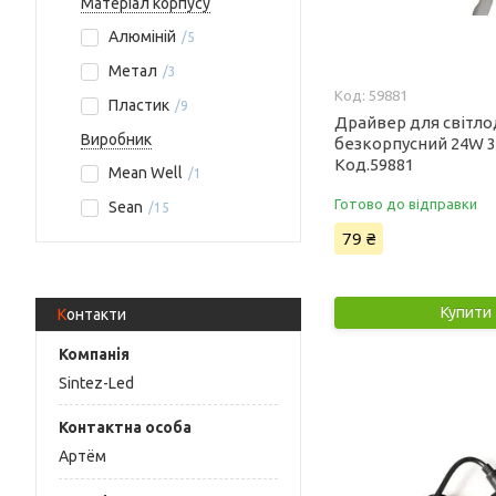
Матеріал корпусу
Алюміній
5
Метал
3
59881
Пластик
9
Драйвер для світло
Виробник
безкорпусний 24W 
Код.59881
Mean Well
1
Готово до відправки
Sean
15
79 ₴
Купити
Контакти
Sintez-Led
Артём