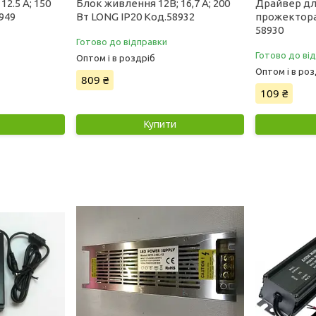
2.5 А; 150
Блок живлення 12В; 16,7 А; 200
Драйвер дл
949
Вт LONG IP20 Код.58932
прожектора
58930
Готово до відправки
Готово до ві
Оптом і в роздріб
Оптом і в роз
809 ₴
109 ₴
Купити