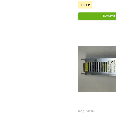
139 ₴
Купити
58949