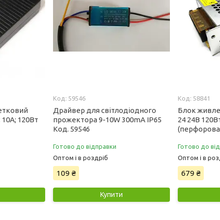
59546
58841
етковий
Драйвер для світлодіодного
Блок живле
 10А; 120Вт
прожектора 9-10W 300mA IP65
24 24В 120В
Код. 59546
(перфорова
Готово до відправки
Готово до ві
Оптом і в роздріб
Оптом і в роз
109 ₴
679 ₴
Купити