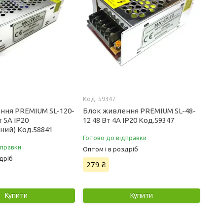
59347
ння PREMIUM SL-120-
Блок живлення PREMIUM SL-48-
т 5А IP20
12 48 Вт 4А IP20 Код.59347
ний) Код.58841
Готово до відправки
дправки
Оптом і в роздріб
дріб
279 ₴
Купити
Купити