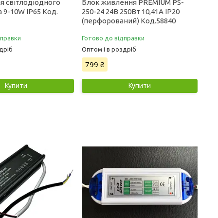
я світлодіодного
Блок живлення PREMIUM PS-
 9-10W IP65 Код.
250-24 24В 250Вт 10,41А IP20
(перфорований) Код.58840
дправки
Готово до відправки
дріб
Оптом і в роздріб
799 ₴
Купити
Купити