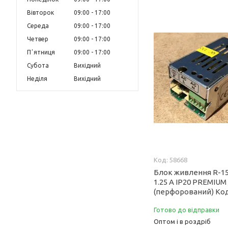
Вівторок
09:00
17:00
Середа
09:00
17:00
Четвер
09:00
17:00
Пʼятниця
09:00
17:00
Субота
Вихідний
Неділя
Вихідний
58668
Блок живлення R-15
1.25 A IP20 PREMIUM
(перфорований) Код
Готово до відправки
Оптом і в роздріб