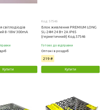
57546
я світлодіодів
Блок живлення PREMIUM LONG
ий 8-18W 300mA
SL-24M 24 Вт 2A IP65
(герметичний) Код.57546
дправки
Готово до відправки
дріб
Оптом і в роздріб
219 ₴
Купити
Купити