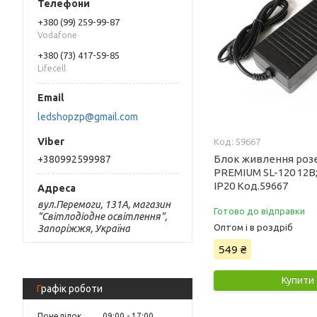
+380 (99) 259-99-87
Vodafone
+380 (73) 417-59-85
Lifecell
ledshopzp@gmail.com
59667
Блок живлення роз
+380992599987
PREMIUM SL-120 12В;
IP20 Код.59667
вул.Перемоги, 131А, магазин
Готово до відправки
"Світлодіодне освітлення",
Оптом і в роздріб
Запоріжжя, Україна
549 ₴
Купити
Графік роботи
Понеділок
09:00
17:00