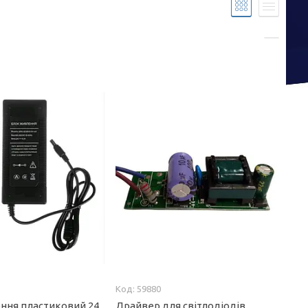
59880
ння пластиковий 24
Драйвер для світлодіодів