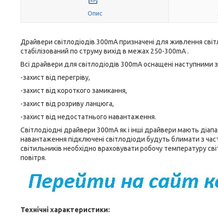
Опис
Драйвери світлодіодів 300mA призначені для живлення світл
стабілізований по струму вихід в межах 250-300mA .
Всі драйвери для світлодіодів 300mA оснащені наступними 
-захист від перегріву,
-захист від короткого замикання,
-захист від розриву ланцюга,
-захист від недостатнього навантаження.
Світлодіодні драйвери 300mA як і інші драйвери мають діапаз
навантаження підключені світлодіоди будуть блимати з част
світильників необхідно враховувати робочу температуру св
повітря.
Технічні характеристики: