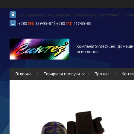
вул.Перемоги, 131А, магазин "Світлодіодне освітлення", Запорі
+380
(99)
259-99-87
+380
(73)
417-59-85
Компанія Sintez-Led: домашн
освітлення
Головна
Товари та послуги
Про нас
Конта