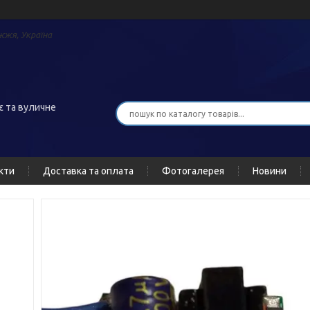
жжя, Україна
є та вуличне
кти
Доставка та оплата
Фотогалерея
Новини