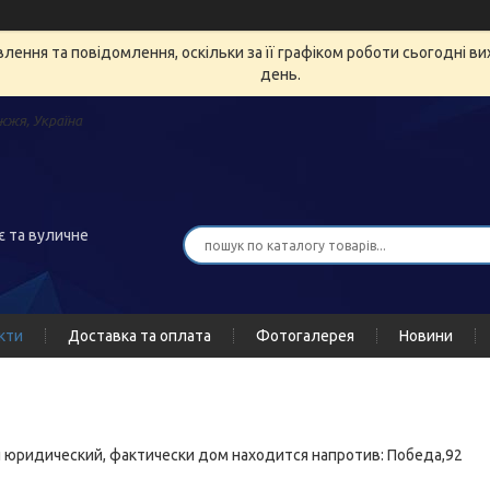
ення та повідомлення, оскільки за її графіком роботи сьогодні в
день.
жжя, Україна
є та вуличне
кти
Доставка та оплата
Фотогалерея
Новини
н юридический, фактически дом находится напротив: Победа,92