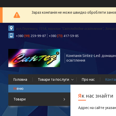
Зараз компанія не може швидко обробляти замовл
вул.Перемоги, 131А, магазин "Світлодіодне освітлення", Запорі
+380
(99)
259-99-87
+380
(73)
417-59-85
Компанія Sintez-Led: домашн
освітлення
Головна
Товари та послуги
Про нас
Конта
Як нас знайти
Товари
Адрес на сайте указа