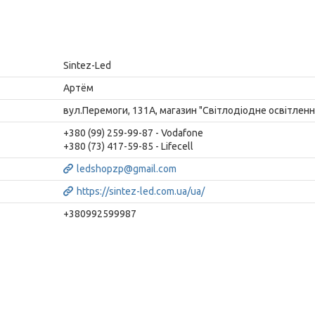
Sintez-Led
Артём
вул.Перемоги, 131А, магазин "Світлодіодне освітлення
+380 (99) 259-99-87
Vodafone
+380 (73) 417-59-85
Lifecell
ledshopzp@gmail.com
https://sintez-led.com.ua/ua/
+380992599987