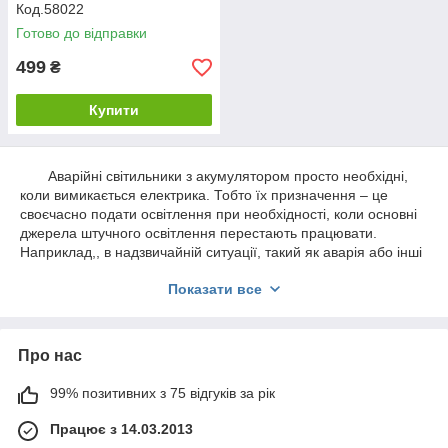
Код.58022
Готово до відправки
499
₴
Купити
Аварійні світильники з акумулятором просто необхідні,
коли вимикається електрика. Тобто їх призначення – це
своєчасно подати освітлення при необхідності, коли основні
джерела штучного освітлення перестають працювати.
Наприклад,
,
в надзвичайній ситуації,
такий як аварія або інші
форс-мажорні обставини
,
основне джерело харчування стає
Показати все
несправним і освітлення перестає працювати. Це призводить
до несподіваної темряві, а слідство
-
це паніка, небезпека
для здоров'я людини, травми. І тоді Вам на допомогу
прийдуть аварійні
led
світильники
. Вони автоматично
Про нас
вмикаються, дадуть яскраве, ефективне аварійне освітлення,
і люди безпечно покинуть приміщення, припустимо при
99% позитивних з 75 відгуків за рік
пожежі.
так само
Ав
арийные світильники з акумулятором
призначені для освітлення
робочих територій, віддалених від
Працює з 14.03.2013
промислових джерел світла.
Про переваги
led
продукції