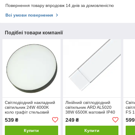
Повернення товару впродовж 14 днів за домовленістю
Всі умови повернення
Подібні товари компанії
Світлодіодний накладний
Лінійний світлодіодний
Світ
світильник 24W 4000K
світильник ARD AL5020
світ
коло графіт стельовий
38W 6500К матовий IP40
FS 1
IP40 Код.55308
Код.57970
led)
539
249
599
₴
₴
Купити
Купити