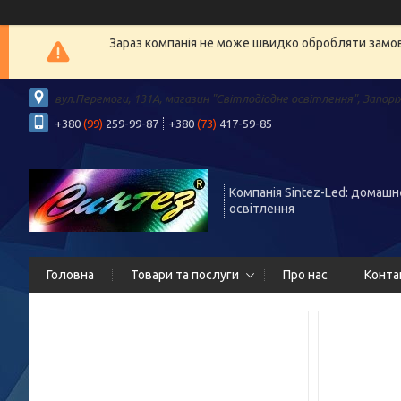
Зараз компанія не може швидко обробляти замовл
вул.Перемоги, 131А, магазин "Світлодіодне освітлення", Запорі
+380
(99)
259-99-87
+380
(73)
417-59-85
Компанія Sintez-Led: домашн
освітлення
Головна
Товари та послуги
Про нас
Конта