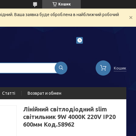
Кошик
ихідний. Ваша заявка буде оброблена в найближчий робочий
Кошик
Статті
Возврат и обмен
Лінійний світлодіодний slim
світильник 9W 4000К 220V IP20
600мм Код.58962