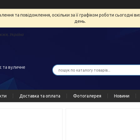
ення та повідомлення, оскільки за її графіком роботи сьогодні в
день.
жжя, Україна
є та вуличне
кти
Доставка та оплата
Фотогалерея
Новини