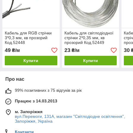
Кабель для RGB стрічки
Кабель для світлодіодної
Кабе
3*0,3 мм, кв прозорий
стрічки 2*0,35 мм, кв
стрі
Код.52448
прозорий Код.52449
проз
49
23
30
₴/м
₴/м
₴
Купити
Купити
Про нас
99% позитивних з 75 відгуків за рік
Працює з 14.03.2013
м. Запоріжжя
вул.Перемоги, 131А, магазин "Світлодіодне освітлення",
Запоріжжя, Україна
Контакти