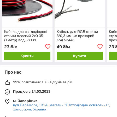
Кабель для світлодіодної
Кабель для RGB стрічки
Кабе
стрічки плоский 2х0.35
3*0,3 мм, кв прозорий
стрі
(1метр) Код.58939
Код.52448
проз
23
49
23
₴/м
₴/м
₴
Купити
Купити
Про нас
99% позитивних з 75 відгуків за рік
Працює з 14.03.2013
м. Запоріжжя
вул.Перемоги, 131А, магазин "Світлодіодне освітлення",
Запоріжжя, Україна