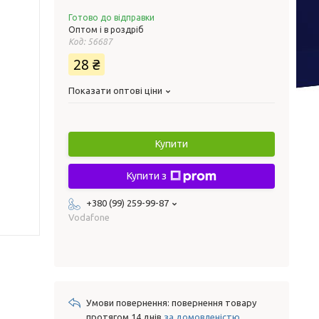
Готово до відправки
Оптом і в роздріб
Код:
56687
28 ₴
Показати оптові ціни
Купити
Купити з
+380 (99) 259-99-87
Vodafone
повернення товару
протягом 14 днів
за домовленістю