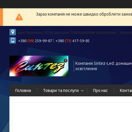
Зараз компанія не може швидко обробляти замовл
вул.Перемоги, 131А, магазин "Світлодіодне освітлення", Запорі
+380
(99)
259-99-87
+380
(73)
417-59-85
Компанія Sintez-Led: домашн
освітлення
Головна
Товари та послуги
Про нас
Конта