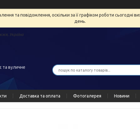
ення та повідомлення, оскільки за її графіком роботи сьогодні в
день.
жжя, Україна
є та вуличне
кти
Доставка та оплата
Фотогалерея
Новини