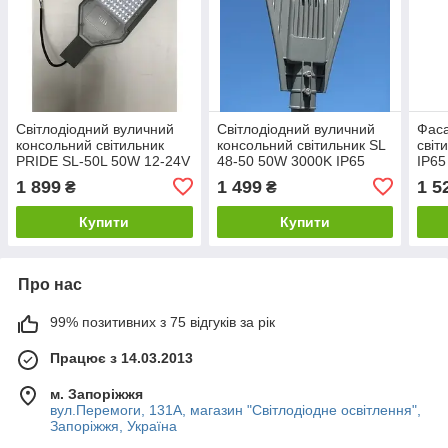
Світлодіодний вуличний
Світлодіодний вуличний
Фаса
консольний світильник
консольний світильник SL
світ
PRIDE SL-50L 50W 12-24V
48-50 50W 3000K IP65
IP65
6500K IP65 Код.59549
Люкс Плюс Код.59072
Код.
1 899
1 499
1 5
₴
₴
Купити
Купити
Про нас
99% позитивних з 75 відгуків за рік
Працює з 14.03.2013
м. Запоріжжя
вул.Перемоги, 131А, магазин "Світлодіодне освітлення",
Запоріжжя, Україна