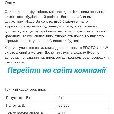
Опис
Оригінальні та функціональні фасадні світильники не тільки
висвітлюють будівля, а й роблять його привабливим і
шляхетним. Якщо Ви хочете, щоб будівля вигідно
відрізнялося від інших будівель, то фасадні світильники
допоможуть в цьому, зробивши екстер'єр будівлі затишним і
красивим. Також, світильники створюють локальну підсвітку
окремих архітектурних особливостей будівлі.
Корпус вуличного світильника двостороннього PROTON-4 4W
виготовлений з металу. Достатня ступінь захисту IP65 не
допускає попадання частинок бруду і крапель води всередину
світильника.
Технічні характеристики:
Потужність, Вт:
4х1
Напруга, В:
85-265
Температура світла, К:
4200