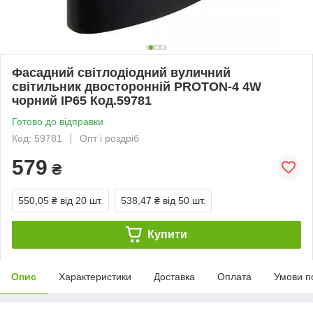
Фасадний світлодіодний вуличний
світильник двосторонній PROTON-4 4W
чорний IP65 Код.59781
Готово до відправки
Код: 59781
Опт і роздріб
579
₴
550,05 ₴
від 20 шт.
538,47 ₴
від 50 шт.
Купити
Опис
Характеристики
Доставка
Оплата
Умови п