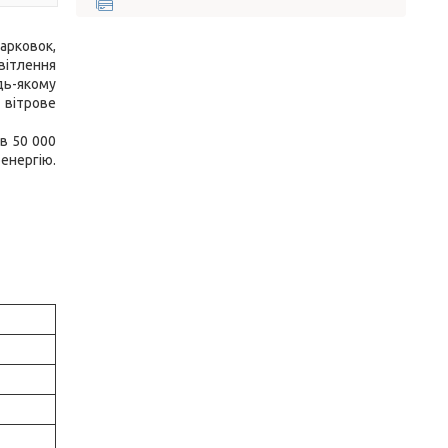
арковок,
світлення
дь-якому
 вітрове
в 50 000
енергію.