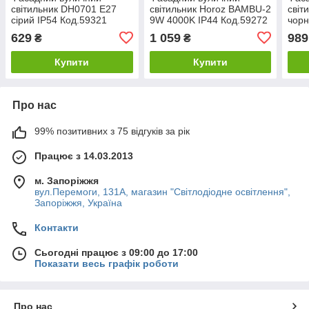
світильник DH0701 Е27
світильник Horoz BAMBU-2
світ
сірий IP54 Код.59321
9W 4000K IP44 Код.59272
чорн
куто
629
1 059
989
₴
₴
Код.
Купити
Купити
Про нас
99% позитивних з 75 відгуків за рік
Працює з 14.03.2013
м. Запоріжжя
вул.Перемоги, 131А, магазин "Світлодіодне освітлення",
Запоріжжя, Україна
Контакти
Сьогодні працює з 09:00 до 17:00
Показати весь графік роботи
Про нас