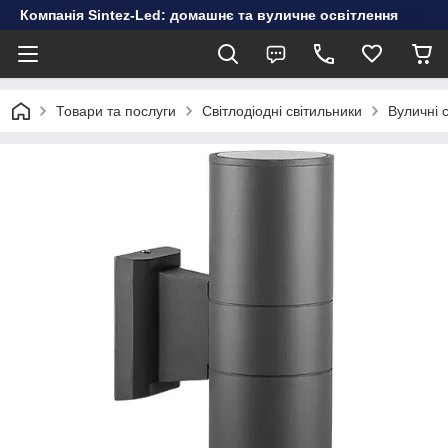
Компанія Sintez-Led: домашнє та вуличне освітлення
Товари та послуги
Світлодіодні світильники
Вуличні 