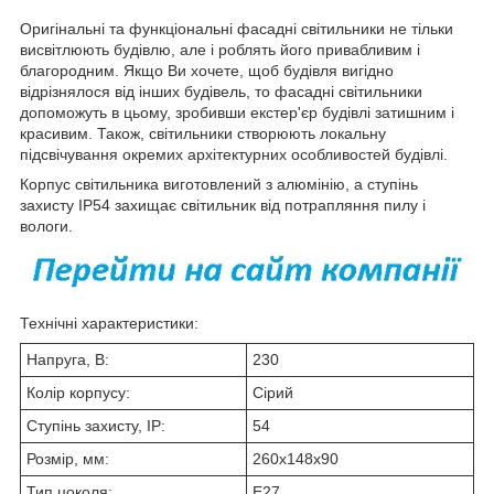
Оригінальні та функціональні фасадні світильники не тільки
висвітлюють будівлю, але і роблять його привабливим і
благородним. Якщо Ви хочете, щоб будівля вигідно
відрізнялося від інших будівель, то фасадні світильники
допоможуть в цьому, зробивши екстер'єр будівлі затишним і
красивим. Також, світильники створюють локальну
підсвічування окремих архітектурних особливостей будівлі.
Корпус світильника виготовлений з алюмінію, а ступінь
захисту IP54 захищає світильник від потрапляння пилу і
вологи.
Технічні характеристики:
Напруга, В:
230
Колір корпусу:
Сірий
Ступінь захисту, IP:
54
Розмір, мм:
260х148х90
Тип цоколя:
Е27