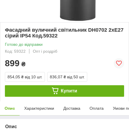
Фасадний вуличний світильник DH0702 2хЕ27
сірий IP54 Код.59322
Готово до відправки
Код: 59322
Опт і роздріб
899
₴
854,05 ₴
від 10 шт.
836,07 ₴
від 50 шт.
Купити
Опис
Характеристики
Доставка
Оплата
Умови п
Опис