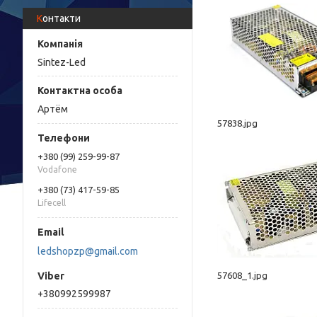
Контакти
Sintez-Led
Артём
57838.jpg
+380 (99) 259-99-87
Vodafone
+380 (73) 417-59-85
Lifecell
ledshopzp@gmail.com
57608_1.jpg
+380992599987