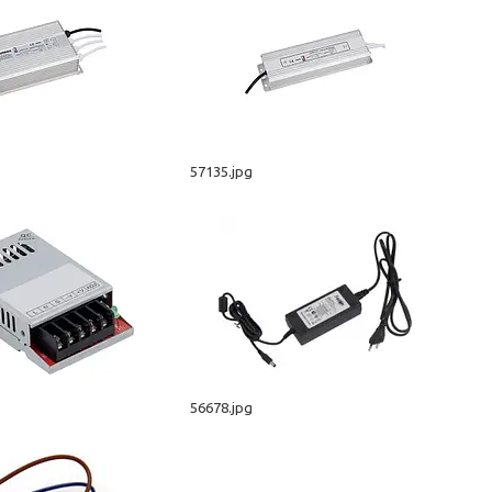
57135.jpg
56678.jpg