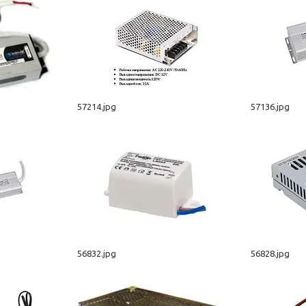
57214.jpg
57136.jpg
56832.jpg
56828.jpg