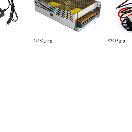
54562.jpeg
57913.jpg