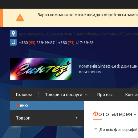
Зараз компанія не може швидко обробляти замовл
вул.Перемоги, 131А, магазин "Світлодіодне освітлення", Запорі
+380
(99)
259-99-87
+380
(73)
417-59-85
Компанія Sintez-Led: домашн
освітлення
Головна
Товари та послуги
Про нас
Конта
Фотогалерея 
Товари
До всіх фотографій