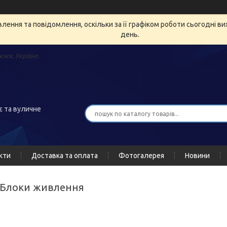
ення та повідомлення, оскільки за її графіком роботи сьогодні в
день.
жжя, Україна
є та вуличне
кти
Доставка та оплата
Фотогалерея
Новини
- Блоки живлення