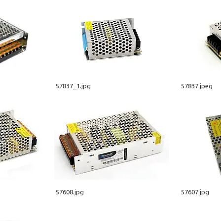
57837_1.jpg
57837.jpeg
57608.jpg
57607.jpg