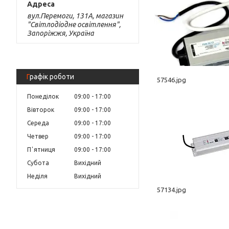
вул.Перемоги, 131А, магазин
"Світлодіодне освітлення",
Запоріжжя, Україна
Графік роботи
57546.jpg
Понеділок
09:00
17:00
Вівторок
09:00
17:00
Середа
09:00
17:00
Четвер
09:00
17:00
Пʼятниця
09:00
17:00
Субота
Вихідний
Неділя
Вихідний
57134.jpg