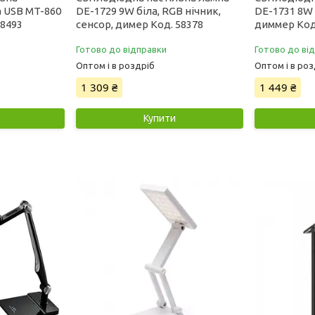
 USB MT-860
DE-1729 9W біла, RGB нічник,
DE-1731 8W 
58493
сенсор, димер Код. 58378
диммер Код
Готово до відправки
Готово до ві
Оптом і в роздріб
Оптом і в роз
1 309 ₴
1 449 ₴
Купити