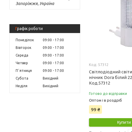
Запоріжжя, Україна
Графік роботи
Понеділок
09:00
17:00
Вівторок
09:00
17:00
Середа
09:00
17:00
Четвер
09:00
17:00
57312
Пʼятниця
09:00
17:00
Світлодіодний світ
нічник Dora білий 2
Субота
Вихідний
Код.57312
Неділя
Вихідний
Готово до відправки
Оптом і в роздріб
99 ₴
Купити