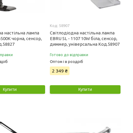
58907
а настільна лампа
Світлодіодна настільна лампа
500K чорна, сенсор,
EBRU SL - 1107 10W біла, сенсор,
д.58827
диммер, універсальна Код.58907
дправки
Готово до відправки
дріб
Оптом і в роздріб
2 349 ₴
Купити
Купити