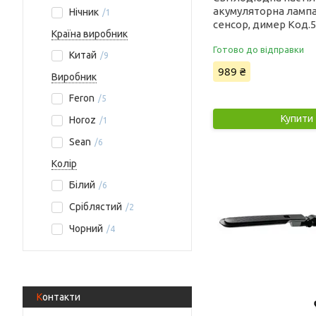
акумуляторна лампа
Нічник
1
сенсор, димер Код.
Країна виробник
Готово до відправки
Китай
9
989 ₴
Виробник
Feron
5
Купити
Horoz
1
Sean
6
Колір
Білий
6
Сріблястий
2
Чорний
4
Контакти