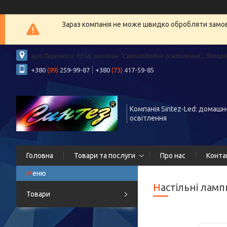
Зараз компанія не може швидко обробляти замовл
вул.Перемоги, 131А, магазин "Світлодіодне освітлення", Запорі
+380
(99)
259-99-87
+380
(73)
417-59-85
Компанія Sintez-Led: домашн
освітлення
Головна
Товари та послуги
Про нас
Конта
Настільні ламп
Товари