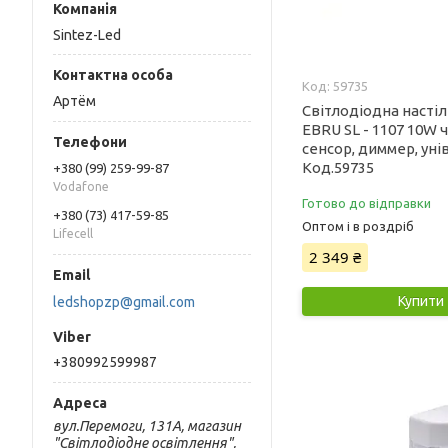
Sintez-Led
59735
Артём
Світлодіодна насті
EBRU SL - 1107 10W 
сенсор, диммер, ун
Код.59735
+380 (99) 259-99-87
Vodafone
Готово до відправки
+380 (73) 417-59-85
Оптом і в роздріб
Lifecell
2 349 ₴
Купити
ledshopzp@gmail.com
+380992599987
вул.Перемоги, 131А, магазин
"Світлодіодне освітлення",