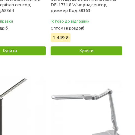
срібло сенсор,
DE-1731 8 W чорна,сенсор,
.58364
диммер Код.58363
дправки
Готово до відправки
дріб
Оптом і в роздріб
1 449 ₴
Купити
Купити