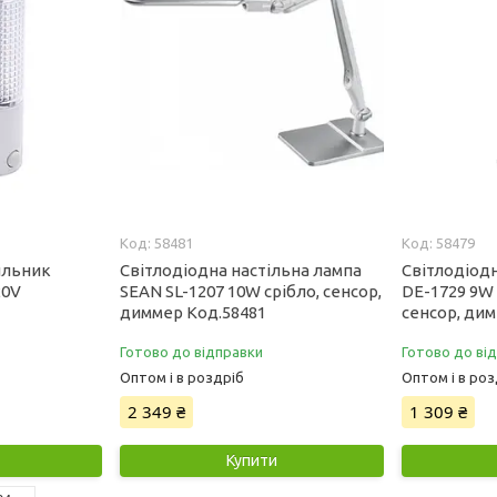
58481
58479
ильник
Світлодіодна настільна лампа
Світлодіодн
20V
SEAN SL-1207 10W срібло, сенсор,
DE-1729 9W 
диммер Код.58481
сенсор, дим
Готово до відправки
Готово до ві
Оптом і в роздріб
Оптом і в роз
2 349 ₴
1 309 ₴
Купити