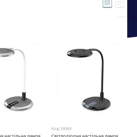
58363
а настільна лампа
Світлодіодна настільна лампа