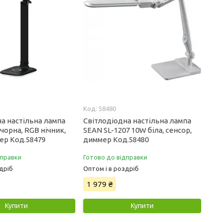
58480
а настільна лампа
Світлодіодна настільна лампа
чорна, RGB нічник,
SEAN SL-1207 10W біла, сенсор,
ер Код.58479
диммер Код.58480
дправки
Готово до відправки
дріб
Оптом і в роздріб
1 979 ₴
Купити
Купити