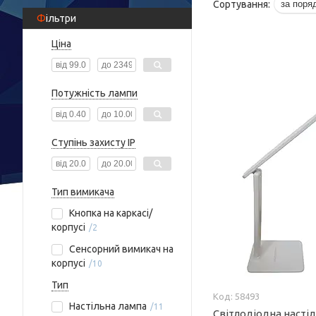
Фільтри
Ціна
Потужність лампи
Ступінь захисту IP
Тип вимикача
Кнопка на каркасі/
корпусі
2
Сенсорний вимикач на
корпусі
10
Тип
58493
Настільна лампа
11
Світлодіодна насті