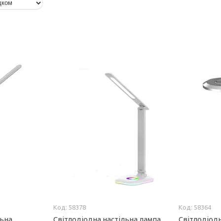
58378
58364
льна
Світлодіодна настільна лампа
Світлодіодн