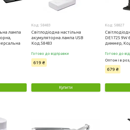
58483
58827
льна лампа
Світлодіодна настільна
Світлодіодн
чорна,
акумуляторна лампа USB
DE1725 9W 6
іверсальна
Код.58483
диммер, Ко
Готово до відправки
Готово до ві
Оптом і в роз
619 ₴
679 ₴
Купити