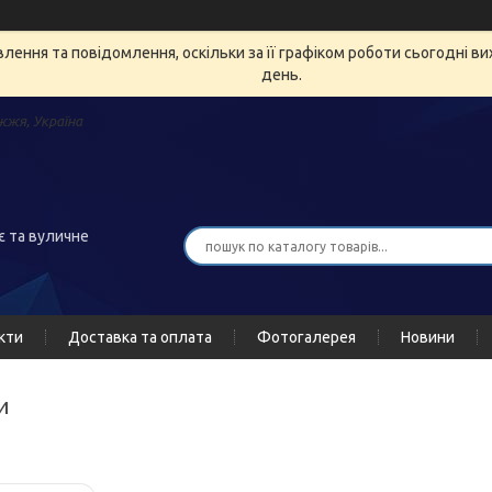
ення та повідомлення, оскільки за її графіком роботи сьогодні в
день.
жжя, Україна
є та вуличне
кти
Доставка та оплата
Фотогалерея
Новини
и