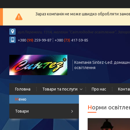
Зараз компанія не може швидко обробляти замовл
вул.Перемоги, 131А, магазин "Світлодіодне освітлення", Запорі
+380
(99)
259-99-87
+380
(73)
417-59-85
Компанія Sintez-Led: домашн
освітлення
Головна
Товари та послуги
Про нас
Конта
Норми освітле
Товари