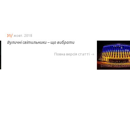
31/
жовт. 2018
Вуличні світильники – що вибрати
Повна версія статті