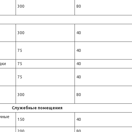
300
80
300
40
75
40
дки
75
40
75
40
300
80
ые помещения
очные
150
40
200
80