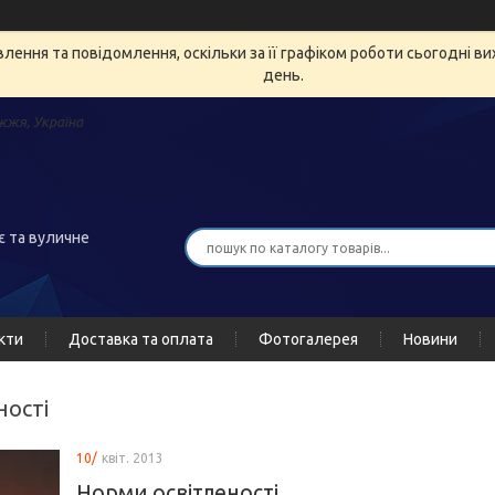
ення та повідомлення, оскільки за її графіком роботи сьогодні в
день.
жжя, Україна
є та вуличне
кти
Доставка та оплата
Фотогалерея
Новини
ності
10/
квіт. 2013
Норми освітленості