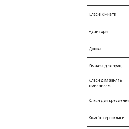
Класні кімнати
Аудиторія
Дошка
Кімната для праці
Класи для занять
живописом
Класи для кресленн
Комп'ютерні класи