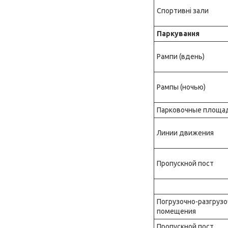
Спортивні зали
Паркування
Рампи (вдень)
Рампы (ночью)
Парковочные площа
Линии движения
Пропускной пост
Служебн
Погрузочно-разгруз
помещения
Пропускной пост