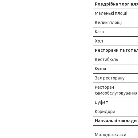
Роздрібна торгівл
Маленькі площі
Великі площі
Каса
Хол
Ресторани та готел
Вестибюль
Кухня
Зал ресторану
Ресторан
самообслуговування
Буфет
Коридори
Навчальні заклади
Молодші класи