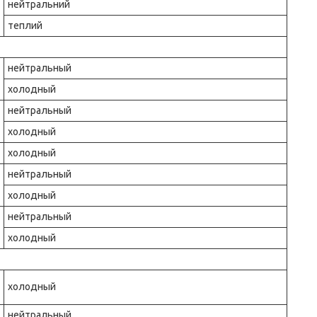
нейтральний
теплий
нейтральный
холодный
нейтральный
холодный
холодный
нейтральный
холодный
нейтральный
холодный
холодный
нейтральный