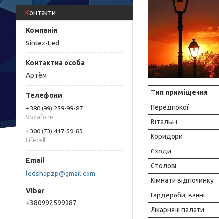
Контакти
Sintez-Led
Артём
Тип приміщення
Передпокої
+380 (99) 259-99-87
Vodafone
Вітальні
+380 (73) 417-59-85
Коридори
Lifecell
Сходи
Столові
ledshopzp@gmail.com
Кімнати відпочинку
Гардероби, ванні
+380992599987
Лікарняні палати