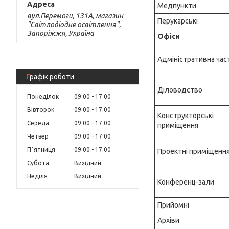
Медпункти
вул.Перемоги, 131А, магазин
Перукарські
"Світлодіодне освітлення",
Запоріжжя, Україна
Офіси
Адміністративна час
Графік роботи
Діловодство
Понеділок
09:00
17:00
Вівторок
09:00
17:00
Конструкторські
Середа
09:00
17:00
приміщення
Четвер
09:00
17:00
Пʼятниця
09:00
17:00
Проектні приміщенн
Субота
Вихідний
Неділя
Вихідний
Конференц-зали
Прийомні
Архіви