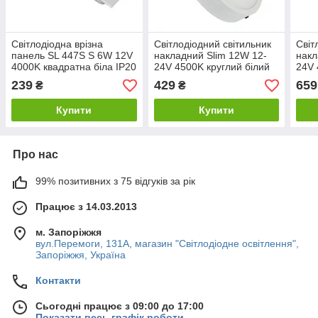
Світлодіодна врізна
Світлодіодний світильник
Світ
панель SL 447S S 6W 12V
накладний Slim 12W 12-
накл
4000K квадратна біла IP20
24V 4500K круглий білий
24V 
Код.59470
IP20 Код.59466
IP20
239
429
659
₴
₴
Купити
Купити
Про нас
99% позитивних з 75 відгуків за рік
Працює з 14.03.2013
м. Запоріжжя
вул.Перемоги, 131А, магазин "Світлодіодне освітлення",
Запоріжжя, Україна
Контакти
Сьогодні працює з 09:00 до 17:00
Показати весь графік роботи