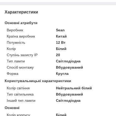
Характеристики
Основні атрибути
Виробник
Sean
Країна виробник
Китай
Потужність
12 Вт
Колір
Білий
Ступінь захисту IP
20
Тип лампи
Світлодіодна
Спосіб монтажу
Вбудовуваний
Форма
Кругла
Користувальницькі характеристики
Колір світіння
Нейтральний білий
Тип світильника
Вбудовуваний
Інший тип лампи
Світлодіодна
Основні
Колір корпусу
Білий