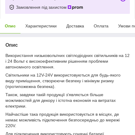
Замовлення під захистом
Опис
Характеристики
Доставка
Оплата
Умови п
Опис
Використання низьковольтних світлодіодних світильників на 12
і 24 Вольт є високоефективним рішенням проблеми
автономного освітлення.
Світильники на 12V-24V використовуються для будь-якого
виду приміщення, створюючи безпеку і мінімум ризику
(протипожежна безпека).
Також, завдяки такій продукції з'являється більше
можливостей для декору і істотна економія на витратах
електрики.
Найчастіше така продукція використовується в місцях, де
немає можливість підключення безпосередньо до мережі
220V.
Для підключення використовують сонячні батареї,