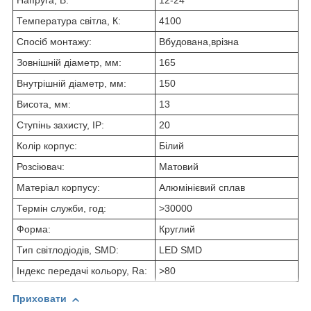
Напруга, В:
12-24
Температура світла, К:
4100
Спосіб монтажу:
Вбудована,врізна
Зовнішній діаметр, мм:
165
Внутрішній діаметр, мм:
150
Висота, мм:
13
Ступінь захисту, IP:
20
Колір корпус:
Білий
Розсіювач:
Матовий
Матеріал корпусу:
Алюмінієвий сплав
Термін служби, год:
>30000
Форма:
Круглий
Тип світлодіодів, SMD:
LED SMD
Індекс передачі кольору, Ra:
>80
Приховати