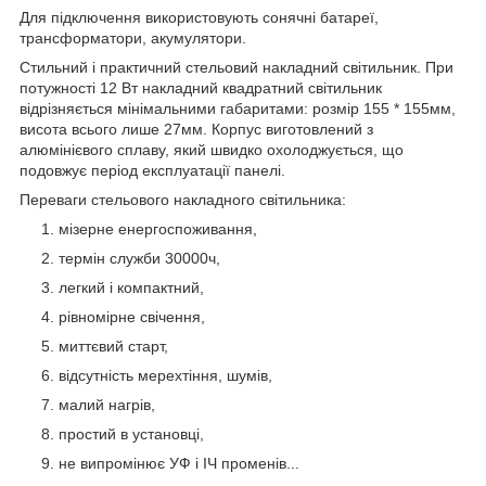
Для підключення використовують сонячні батареї,
трансформатори, акумулятори.
Стильний і практичний стельовий накладний світильник. При
потужності 12 Вт накладний квадратний світильник
відрізняється мінімальними габаритами: розмір 155 * 155мм,
висота всього лише 27мм. Корпус виготовлений з
алюмінієвого сплаву, який швидко охолоджується, що
подовжує період експлуатації панелі.
Переваги стельового накладного світильника:
мізерне енергоспоживання,
термін служби 30000ч,
легкий і компактний,
рівномірне свічення,
миттєвий старт,
відсутність мерехтіння, шумів,
малий нагрів,
простий в установці,
не випромінює УФ і ІЧ променів...