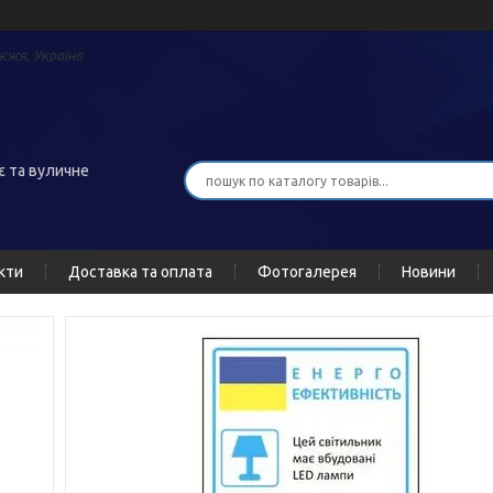
жжя, Україна
є та вуличне
кти
Доставка та оплата
Фотогалерея
Новини