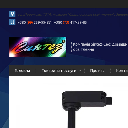
вул.Перемоги, 131А, магазин "Світлодіодне освітлення", Запорі
+380
(99)
259-99-87
+380
(73)
417-59-85
Компанія Sintez-Led: домашн
освітлення
Головна
Товари та послуги
Про нас
Конта