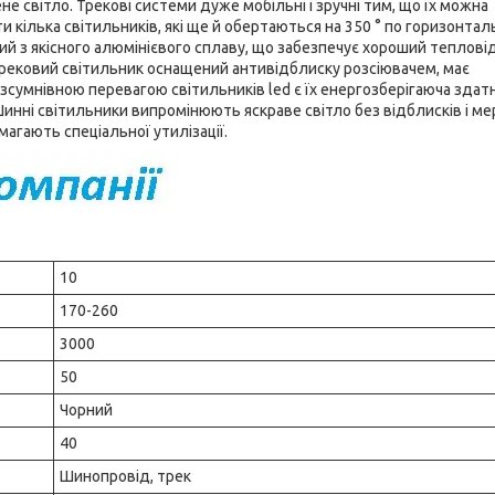
 світло. Трекові системи дуже мобільні і зручні тим, що їх можна
кілька світильників, які ще й обертаються на 350 ° по горизонтальн
ий з якісного алюмінієвого сплаву, що забезпечує хороший теплові
Трековий світильник оснащений антивідблиску розсіювачем, має
езсумнівною перевагою світильників led є їх енергозберігаюча здатн
инні світильники випромінюють яскраве світло без відблисків і ме
магають спеціальної утилізації.
10
170-260
3000
50
Чорний
40
Шинопровід, трек