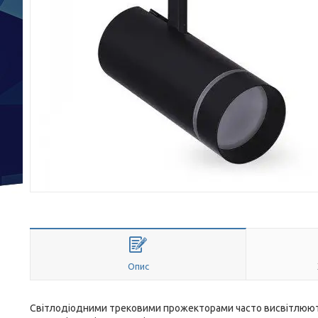
Опис
Світлодіодними трековими прожекторами часто висвітлюють то