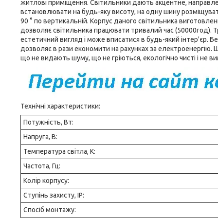
житлові приміщення. Світильники дають акцентне, направлене
встановлювати на будь-яку висоту, на одну шину розміщувати 
90 ° по вертикальній. Корпус даного світильника виготовлен
дозволяє світильника працювати тривалий час (50000год). 
естетичний вигляд і може вписатися в будь-який інтер'єр. Б
дозволяє в рази економити на рахунках за електроенергію. Ш
що не видають шуму, що не гріються, екологічно чисті і не ви
Технічні характеристики:
Потужність, Вт:
Напруга, В:
Температура світла, К:
Частота, Гц:
Колір корпусу:
Ступінь захисту, IP:
Спосіб монтажу: