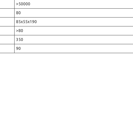
>50000
80
85х55х190
>80
350
90