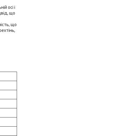
ій осі і
двід, що
ість, що
рехтінь,