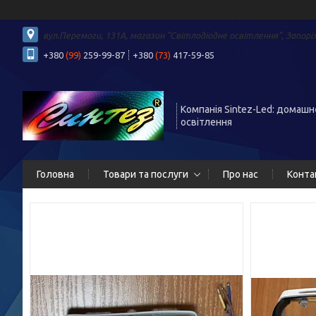
вул.Перемоги, 131А, магазин "Світлодіодне освітлення", Запорі
+380
(99)
259-99-87
+380
(73)
417-59-85
Компанія Sintez-Led: домашн
освітлення
Головна
Товари та послуги
Про нас
Конта