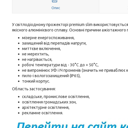
Опис
У світлодіодному прожекторі premium slim використовується
якісного алюмінієвого сплаву. Основні причини ажіотажного 
мізерне енергоспоживання,
захищений від перепадів напруги,
миттєве включення,
не мерехтить,
не нагрівається,
робочі температури від - 30°С до + 50°С,
не випромінює УФ і ІЧ променів (значить не приваблює к
пило-і вологозахищений (IP65),
тонкий корпус.
Область застосування:
складське, промислове освітлення,
освітлення громадських зон,
архітектурне освітлення,
рекламне освітлення.