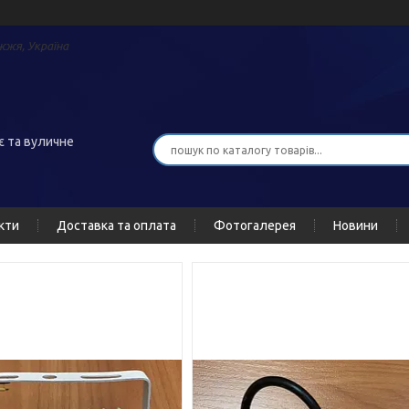
жжя, Україна
є та вуличне
кти
Доставка та оплата
Фотогалерея
Новини