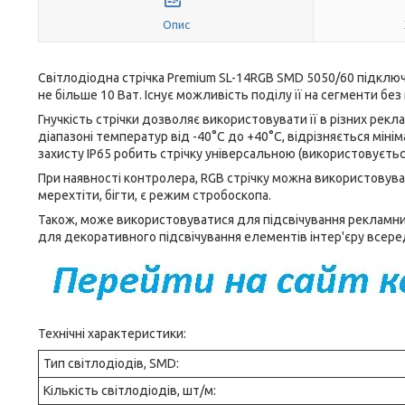
Опис
Світлодіодна стрічка Premium SL-14RGB SMD 5050/60 підклю
не більше 10 Ват. Існує можливість поділу її на сегменти без
Гнучкість стрічки дозволяє використовувати її в різних рекл
діапазоні температур від -40°С до +40°С, відрізняється мін
захисту IP65 робить стрічку універсальною (використовується 
При наявності контролера, RGB стрічку можна використовувати
мерехтіти, бігти, є режим стробоскопа.
Також, може використовуватися для підсвічування рекламних
для декоративного підсвічування елементів інтер'єру всередині
Технічні характеристики:
Тип світлодіодів, SMD:
Кількість світлодіодів, шт/м: