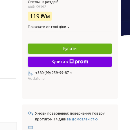
Оптом і в роздріб
Код:
59397
119 ₴/м
Показати оптові ціни
Купити
Купити з
+380 (99) 259-99-87
Vodafone
повернення товару
протягом 14 днів
за домовленістю