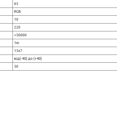
65
RGB
10
220
>50000
1m
15х7
від(-40) до (+40)
50