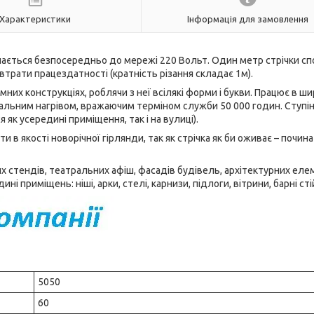
Характеристики
Інформація для замовлення
чається безпосередньо до мережі 220 Вольт. Один метр стрічки с
 втрати працездатності (кратність різання складає 1м).
амних конструкціях, роблячи з неї всілякі форми і букви. Працює в ш
імальним нагрівом, вражаючим терміном служби 50 000 годин. Ступі
як усередині приміщення, так і на вулиці).
 в якості новорічної гірлянди, так як стрічка як би оживає – почина
 стендів, театральних афіш, фасадів будівель, архітектурних елем
 приміщень: ніші, арки, стелі, карнизи, підлоги, вітрини, барні сті
5050
60