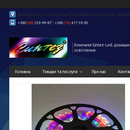
вул.Перемоги, 131А, магазин "Світлодіодне освітлення", Запорі
+380
(99)
259-99-87
+380
(73)
417-59-85
Компанія Sintez-Led: домашн
освітлення
Головна
Товари та послуги
Про нас
Конта