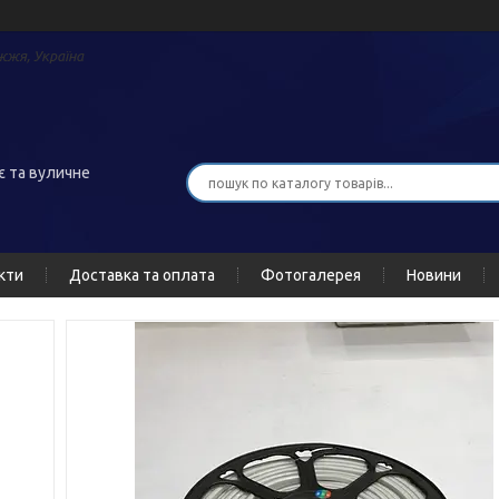
жжя, Україна
є та вуличне
кти
Доставка та оплата
Фотогалерея
Новини