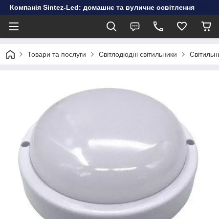
Компанія Sintez-Led: домашнє та вуличне освітлення
Товари та послуги
Світлодіодні світильники
Світильн