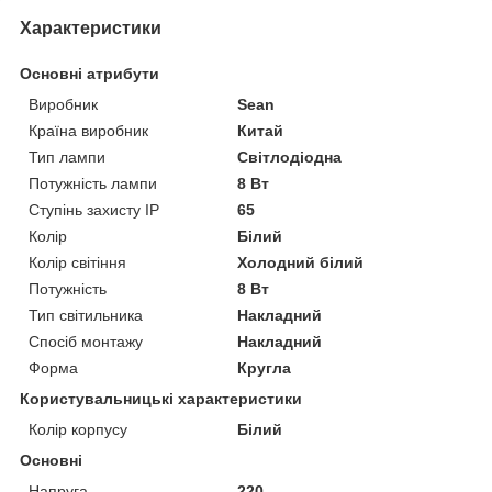
Характеристики
Основні атрибути
Виробник
Sean
Країна виробник
Китай
Тип лампи
Світлодіодна
Потужність лампи
8 Вт
Ступінь захисту IP
65
Колір
Білий
Колір світіння
Холодний білий
Потужність
8 Вт
Тип світильника
Накладний
Спосіб монтажу
Накладний
Форма
Кругла
Користувальницькі характеристики
Колір корпусу
Білий
Основні
Напруга
220