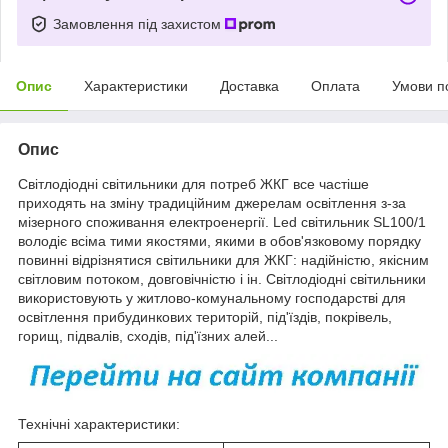
Замовлення під захистом
Опис
Характеристики
Доставка
Оплата
Умови п
Опис
Світлодіодні світильники для потреб ЖКГ все частіше
приходять на зміну традиційним джерелам освітлення з-за
мізерного споживання електроенергії. Led світильник SL100/1
володіє всіма тими якостями, якими в обов'язковому порядку
повинні відрізнятися світильники для ЖКГ: надійністю, якісним
світловим потоком, довговічністю і ін. Світлодіодні світильники
використовують у житлово-комунальному господарстві для
освітлення прибудинкових територій, під'їздів, покрівель,
горищ, підвалів, сходів, під'їзних алей...
Технічні характеристики: