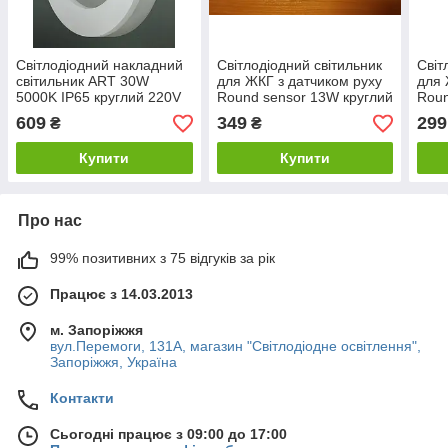
Світлодіодний накладний
Світлодіодний світильник
Світ
світильник ART 30W
для ЖКГ з датчиком руху
для 
5000K IP65 круглий 220V
Round sensor 13W круглий
Roun
Код.55591
6000К IP65 Код.59809
6000
609
349
299
₴
₴
Купити
Купити
Про нас
99% позитивних з 75 відгуків за рік
Працює з 14.03.2013
м. Запоріжжя
вул.Перемоги, 131А, магазин "Світлодіодне освітлення",
Запоріжжя, Україна
Контакти
Сьогодні працює з 09:00 до 17:00