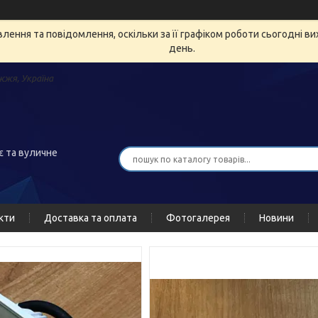
ення та повідомлення, оскільки за її графіком роботи сьогодні в
день.
жжя, Україна
є та вуличне
кти
Доставка та оплата
Фотогалерея
Новини