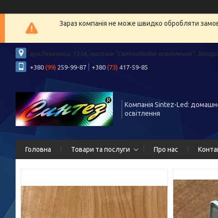
Зараз компанія не може швидко обробляти замовл
вул.Перемоги, 131А, магазин "Світлодіодне освітлення", Запорі
+380
(99)
259-99-87
+380
(73)
417-59-85
Компанія Sintez-Led: домашн
освітлення
Головна
Товари та послуги
Про нас
Конта