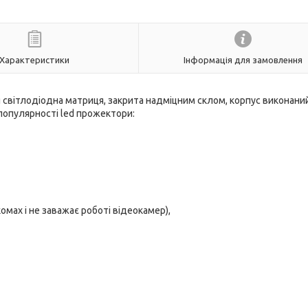
Характеристики
Інформація для замовлення
 світлодіодна матриця, закрита надміцним склом, корпус виконаний
популярності led прожектори:
омах і не заважає роботі відеокамер),