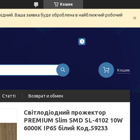
Кошик
ихідний. Ваша заявка буде оброблена в найближчий робочий
Кошик
Статті
Возврат и обмен
Світлодіодний прожектор
PREMIUM Slim SMD SL-4102 10W
6000K IP65 білий Код.59233