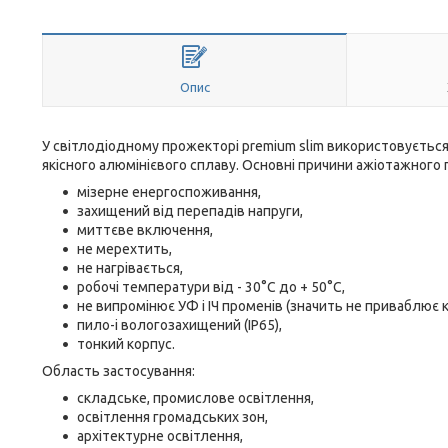
Опис
У світлодіодному прожекторі premium slim використовується
якісного алюмінієвого сплаву. Основні причини ажіотажного 
мізерне енергоспоживання,
захищений від перепадів напруги,
миттєве включення,
не мерехтить,
не нагрівається,
робочі температури від - 30°С до + 50°С,
не випромінює УФ і ІЧ променів (значить не приваблює к
пило-і вологозахищений (IP65),
тонкий корпус.
Область застосування:
складське, промислове освітлення,
освітлення громадських зон,
архітектурне освітлення,