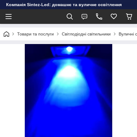
Компанія Sintez-Led: домашнє та вуличне освітлення
Товари та послуги
Світлодіодні світильники
Вуличні 