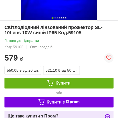
Світлодіодний лінзований прожектор SL-
10Lens 10W синій IP65 Код.59105
Готово до відправки
Код: 59105
Опт і роздріб
579
₴
550,05 ₴
від 20 шт.
521,10 ₴
від 50 шт.
Купити
або
Купити з
Що таке купити з Пром?