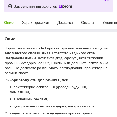
Замовлення під захистом
Опис
Характеристики
Доставка
Оплата
Умови п
Опис
Корпус лінзованного led прожектора виготовлений з міцного
алюмінієвого сплаву, лінза з товстого надійного скла.
Завданням лінзи є захистити діод, сфокусувати світловий
промінь (кут дорівнює 60°) і збільшити дальність світла в 2-3
рази. Це дозволяє розташувати світлодіодний прожектор на
великій висоті.
Використовують для різних цілей:
архітектурне освітлення (фасади будинків,
пам'ятники),
в зовнішній рекламі,
декоративне освітлення дерев, чагарників та ін.
У тандемі з жовтими світлодіодними прожекторами