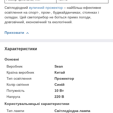
Світлодіодний
вуличний прожектор
– найбільш ефективне
освітлення на спорт-, пром-, будмайданчиках, стоянках і
складах. Цей светоприбор не боїться примх погоди,
довговічний, економічний та екологічний.
Приховати
Характеристики
Основні
Виробник
Sean
Країна виробник
Китай
Тип освітлення
Прожектор
Колір світіння
Синій
Потужність
10 Вт
Напруга
220 В
Користувальницькі характеристики
Тип лампи
Світлодіодна лампа