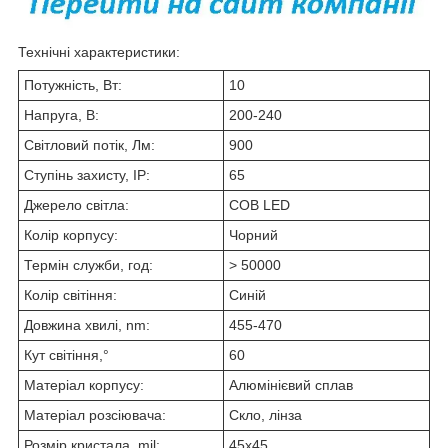
Технічні характеристики:
Потужність, Вт:
10
Напруга, В:
200-240
Світловий потік, Лм:
900
Ступінь захисту, IP:
65
Джерело світла:
COB LED
Колір корпусу:
Чорний
Термін служби, год:
> 50000
Колір світіння:
Синій
Довжина хвилі, nm:
455-470
Кут світіння,°
60
Матеріал корпусу:
Алюмінієвий сплав
Матеріал розсіювача:
Скло, лінза
Розмір кристала, mil:
45х45