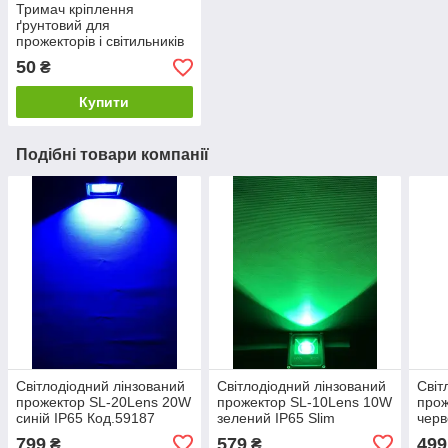
Тримач кріплення
ґрунтовий для
прожекторів і світильників
Код.59258
50
₴
Купити
Подібні товари компанії
Світлодіодний лінзований
Світлодіодний лінзований
Світ
прожектор SL-20Lens 20W
прожектор SL-10Lens 10W
прож
синій IP65 Код.59187
зелений IP65 Slim
черв
Код.59142
Код.
799
579
499
₴
₴