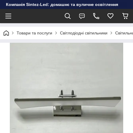
Компанія Sintez-Led: домашнє та вуличне освітлення
Товари та послуги
Світлодіодні світильники
Світильн