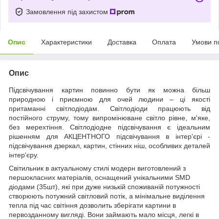
Замовлення під захистом
Опис
Характеристики
Доставка
Оплата
Умови п
Опис
Підсвічування картин повинно бути як можна більш
природною і приємною для очей людини – ці якості
притаманні світлодіодам. Світлодіоди працюють від
постійного струму, тому випромінюване світло рівне, м'яке,
без мерехтіння. Світлодіодне підсвічування є ідеальним
рішенням для АКЦЕНТНОГО підсвічування в інтер'єрі -
підсвічування дзеркал, картин, стінних ніш, особливих деталей
інтер'єру.
Світильник в актуальному стилі модерн виготовлений з
першокласних матеріалів, оснащений унікальними SMD
діодами (35шт), які при дуже низькій споживаній потужності
створюють потужний світловий потік, а мінімальне виділення
тепла під час світіння дозволить зберігати картини в
первозданному вигляді. Вони займають мало місця, легкі в