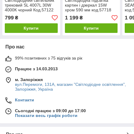
Світлодіодний світильник
Світлодіодна підсвітка
Світ
трековий SL 4007L 30W
картин і дзеркал 15W
SEAN
4000К чорний Код.57122
хром 590 мм код.57718
код.
799
1 199
1 0
₴
₴
Купити
Купити
Про нас
99% позитивних з 75 відгуків за рік
Працює з 14.03.2013
м. Запоріжжя
вул.Перемоги, 131А, магазин "Світлодіодне освітлення",
Запоріжжя, Україна
Контакти
Сьогодні працює з 09:00 до 17:00
Показати весь графік роботи