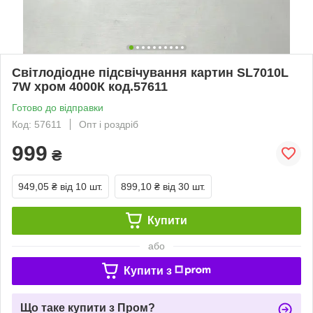
Світлодіодне підсвічування картин SL7010L
7W хром 4000К код.57611
Готово до відправки
Код: 57611
Опт і роздріб
999
₴
949,05 ₴
від 10 шт.
899,10 ₴
від 30 шт.
Купити
або
Купити з
Що таке купити з Пром?