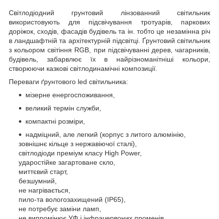
Світлодіодний грунтовий лінзованний світильник
використовують для підсвічування тротуарів, паркових
доріжок, сходів, фасадів будівель та ін. тобто це незамінна річ
в ландшафтній та архітектурній підсвітці. Ґрунтовий світильник
з кольором світіння RGB, при підсвічуванні дерев, чагарників,
будівель, забарвлює їх в найрізноманітніші кольори,
створюючи казкові світлодинамічні композиції.
Переваги ґрунтового led світильника:
мізерне енергоспоживання,
великий термін служби,
компактні розміри,
надміцний, але легкий (корпус з литого алюмінію,
зовнішнє кільце з нержавіючої сталі),
світлодіоди преміум класу High Power,
ударостійке загартоване скло,
миттєвий старт,
безшумний,
не нагрівається,
пило-та вологозахищений (IP65),
не потребує заміни ламп,
не випромінює УФ і інфрачервоних променів,