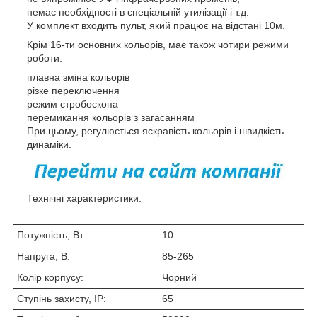
немає необхідності в спеціальній утилізації і т.д.
У комплект входить пульт, який працює на відстані 10м.
Крім 16-ти основних кольорів, має також чотири режими
роботи:
плавна зміна кольорів
різке переключення
режим стробоскопа
перемикання кольорів з загасанням
При цьому, регулюється яскравість кольорів і швидкість
динаміки.
Технічні характеристики:
Потужність, Вт:
10
Напруга, В:
85-265
Колір корпусу:
Чорний
Ступінь захисту, IP:
65