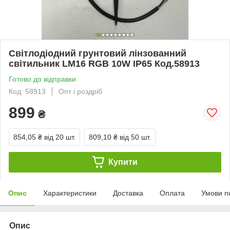
Світлодіодний грунтовий лінзованний
світильник LM16 RGB 10W IP65 Код.58913
Готово до відправки
Код: 58913
Опт і роздріб
899
₴
854,05 ₴
від 20 шт.
809,10 ₴
від 50 шт.
Купити
Опис
Характеристики
Доставка
Оплата
Умови п
Опис