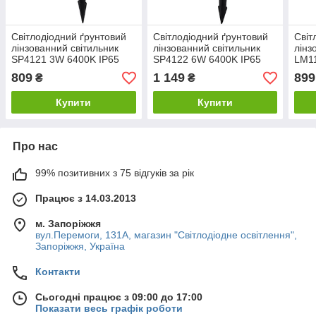
Світлодіодний ґрунтовий
Світлодіодний ґрунтовий
Світ
лінзованний світильник
лінзованний світильник
лінз
SP4121 3W 6400K IP65
SP4122 6W 6400K IP65
LM1
Код.58884
Код.58886
Код.
809
1 149
899
₴
₴
Купити
Купити
Про нас
99% позитивних з 75 відгуків за рік
Працює з 14.03.2013
м. Запоріжжя
вул.Перемоги, 131А, магазин "Світлодіодне освітлення",
Запоріжжя, Україна
Контакти
Сьогодні працює з 09:00 до 17:00
Показати весь графік роботи