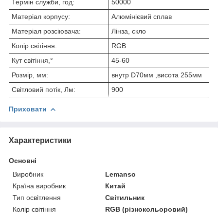
Термін служби, год:
50000
Матеріал корпусу:
Алюмінієвий сплав
Матеріал розсіювача:
Лінза, скло
Колір світіння:
RGB
Кут світіння,°
45-60
Розмір, мм:
внутр D70мм ,висота 255мм
Світловий потік, Лм:
900
Приховати
Характеристики
Основні
Виробник
Lemanso
Країна виробник
Китай
Тип освітлення
Світильник
Колір світіння
RGB (різнокольоровий)