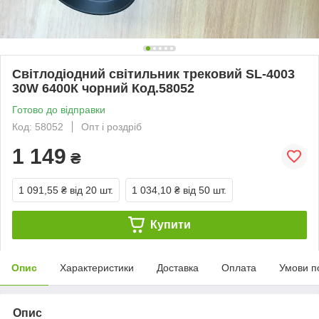
Світлодіодний світильник трековий SL-4003
30W 6400К чорний Код.58052
Готово до відправки
Код: 58052
Опт і роздріб
1 149
₴
1 091,55 ₴
від 20 шт.
1 034,10 ₴
від 50 шт.
Купити
Опис
Характеристики
Доставка
Оплата
Умови п
Опис