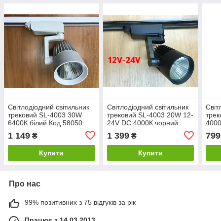
Світлодіодний світильник
Світлодіодний світильник
Світ
трековий SL-4003 30W
трековий SL-4003 20W 12-
трек
6400К білий Код.58050
24V DC 4000К чорний
4000
Код.59578
1 149
1 399
799
₴
₴
Купити
Купити
Про нас
99% позитивних з 75 відгуків за рік
Працює з 14.03.2013