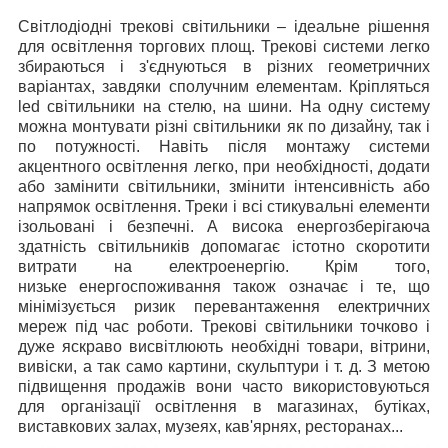
Світлодіодні трекові світильники – ідеальне рішення
для освітлення торгових площ. Трекові системи легко
збираються і з'єднуються в різних геометричних
варіантах, завдяки сполучним елементам. Кріпляться
led
світильники на стелю, на шини. На одну систему
можна монтувати різні світильники як по дизайну, так і
по потужності. Навіть після монтажу системи
акцентного освітлення легко, при необхідності, додати
або замінити світильники, змінити інтенсивність або
напрямок освітлення. Треки і всі стикувальні елементи
ізольовані і безпечні. А висока енергозберігаюча
здатність світильників допомагає істотно скоротити
витрати на електроенергію. Крім того,
низьке енергоспоживання також означає і те, що
мінімізується ризик перевантаження електричних
мереж під час роботи. Трекові світильники точково і
дуже яскраво висвітлюють необхідні товари, вітрини,
вивіски, а так само картини, скульптури і т. д. З метою
підвищення продажів вони часто використовуються
для організації освітлення в магазинах, бутіках,
виставкових залах, музеях, кав'ярнях, ресторанах...