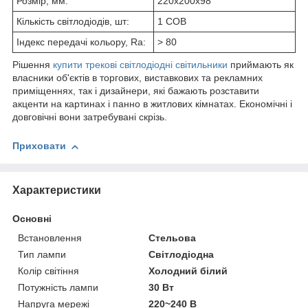
Розмір, мм:
220х200х98
Кількість світлодіодів, шт:
1 СОВ
Індекс передачі кольору, Ra:
> 80
Рішення
купити трекові світлодіодні світильники
приймають як
власники об'єктів в торгових, виставкових та рекламних
приміщеннях, так і дизайнери, які бажають розставити
акценти на картинах і панно в житлових кімнатах. Економічні і
довговічні вони затребувані скрізь.
Приховати
Характеристики
Основні
Встановлення
Стельова
Тип лампи
Світлодіодна
Колір світіння
Холодний білий
Потужність лампи
30 Вт
Напруга мережі
220~240 В