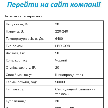
Технічні характеристики:
Потужність, Вт:
30
Напруга, В:
220-240
Температура світла, До:
6400
Тип лампи:
LED COB
Частота, Гц:
50
Колір корпусу:
Чорний
Ступінь захисту, IP:
20
Спосіб монтажу:
Шинопровід, трек
Термін служби, год:
50000
Тип товару:
Світлодіодний світильник
трековий
Кут світіння,°
30