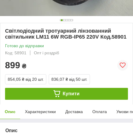
Світлодіодний тротуарний лінзованний
світильник LM11 6W RGB-IP65 220V Код.58901
Готово до відправки
Код: 58901
Опт і роздріб
899
₴
854,05 ₴
від 20 шт.
836,07 ₴
від 50 шт.
Купити
Опис
Характеристики
Доставка
Оплата
Умови п
Опис