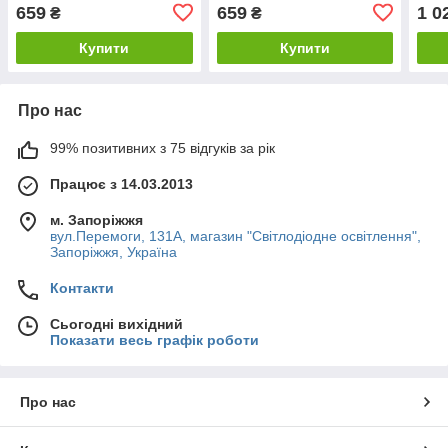
Код.58887
Код.58888
Код.
659
659
1 0
₴
₴
Купити
Купити
Про нас
99% позитивних з 75 відгуків за рік
Працює з 14.03.2013
м. Запоріжжя
вул.Перемоги, 131А, магазин "Світлодіодне освітлення",
Запоріжжя, Україна
Контакти
Сьогодні вихідний
Показати весь графік роботи
Про нас