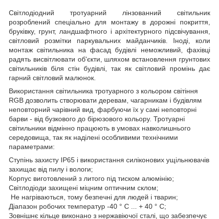
Світлодіодний тротуарний лінзованний світильник
розроблений спеціально для монтажу в дорожні покриття,
бруківку, грунт, ландшафтного і архітектурного підсвічування,
світловий розмітки паркувальних майданчиків. Іноді, коли
монтаж світильника на фасад будівлі неможливий, фахівці
радять висвітлювати об'єкти, шляхом встановлення грунтових
світильників біля стін будівлі, так як світловий промінь дає
гарний світловий малюнок.
Використання світильника тротуарного з кольором світіння
RGB дозволить створювати деревам, чагарникам і будівлям
неповторний чарівний вид, фарбуючи їх у самі неповторні
барви - від бузкового до бірюзового кольору. Тротуарні
світильники відмінно працюють в умовах навколишнього
середовища, так як наділені особливими технічними
параметрами:
Ступінь захисту IP65 і використання силіконових ущільнювачів
захищає від пилу і вологи;
Корпус виготовлений з литого під тиском алюмінію;
Світлодіоди захищені міцним оптичним склом;
Не нагріваються, тому безпечні для людей і тварин;
Діапазон робочих температур -40 ° С ... + 40 ° С;
Зовнішнє кільце виконано з нержавіючої сталі, що забезпечує