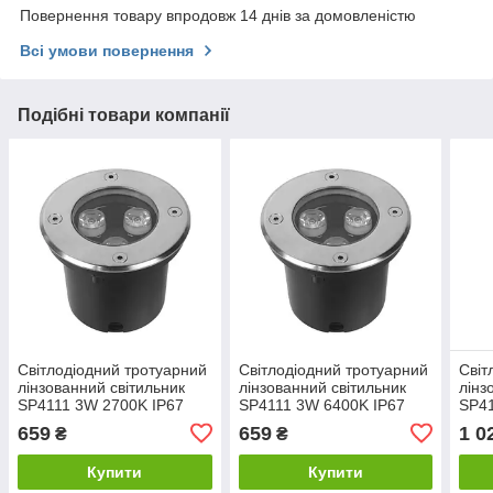
Повернення товару впродовж 14 днів за домовленістю
Всі умови повернення
Подібні товари компанії
Світлодіодний тротуарний
Світлодіодний тротуарний
Світ
лінзованний світильник
лінзованний світильник
лінз
SP4111 3W 2700K IP67
SP4111 3W 6400K IP67
SP41
Код.58887
Код.58888
Код.
659
659
1 0
₴
₴
Купити
Купити