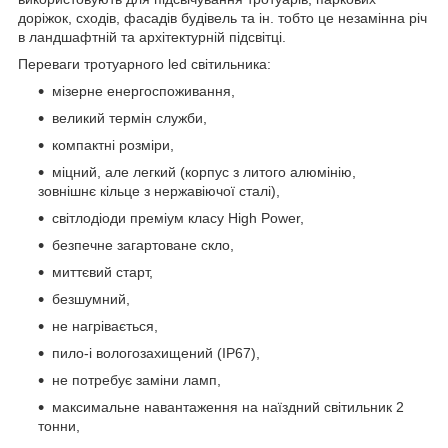
доріжок, сходів, фасадів будівель та ін. тобто це незамінна річ
в ландшафтній та архітектурній підсвітці.
Переваги тротуарного led світильника:
мізерне енергоспоживання,
великий термін служби,
компактні розміри,
міцний, але легкий (корпус з литого алюмінію,
зовнішнє кільце з нержавіючої сталі),
світлодіоди преміум класу High Power,
безпечне загартоване скло,
миттєвий старт,
безшумний,
не нагрівається,
пило-і вологозахищений (IP67),
не потребує заміни ламп,
максимальне навантаження на наїздний світильник 2
тонни,