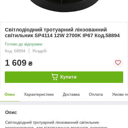
Світлодіодний тротуарний лінзованний
світильник SP4114 12W 2700K IP67 Код.58894
Готово до відправки
Код: 58894
Роздріб
1 609
₴
Купити
Опис
Характеристики
Доставка
Оплата
Умови п
Опис
Світлодіодний тротуарний лінзованний світильник
використовують для підсвічування тротуарів, паркових