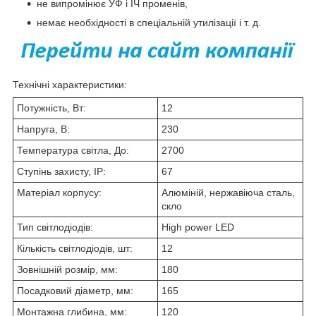
не випромінює УФ і ІЧ променів,
немає необхідності в спеціальній утилізації і т. д.
Технічні характеристики:
Потужність, Вт:
12
Напруга, В:
230
Температура світла, До:
2700
Ступінь захисту, IP:
67
Матеріал корпусу:
Алюміній, нержавіюча сталь,
скло
Тип світлодіодів:
High power LED
Кількість світлодіодів, шт:
12
Зовнішній розмір, мм:
180
Посадковий діаметр, мм:
165
Монтажна глибина, мм:
120