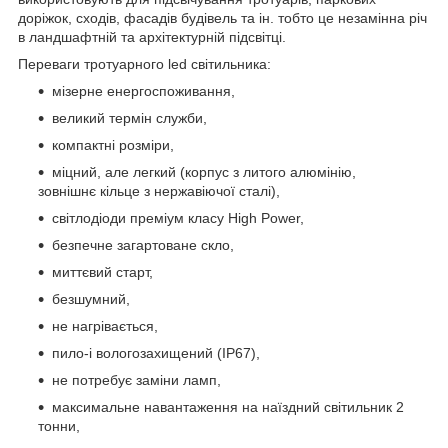
доріжок, сходів, фасадів будівель та ін. тобто це незамінна річ
в ландшафтній та архітектурній підсвітці.
Переваги тротуарного led світильника:
мізерне енергоспоживання,
великий термін служби,
компактні розміри,
міцний, але легкий (корпус з литого алюмінію,
зовнішнє кільце з нержавіючої сталі),
світлодіоди преміум класу High Power,
безпечне загартоване скло,
миттєвий старт,
безшумний,
не нагрівається,
пило-і вологозахищений (IP67),
не потребує заміни ламп,
максимальне навантаження на наїздний світильник 2
тонни,