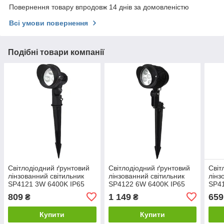
Повернення товару впродовж 14 днів за домовленістю
Всі умови повернення
Подібні товари компанії
Світлодіодний ґрунтовий
Світлодіодний ґрунтовий
Світ
лінзованний світильник
лінзованний світильник
лінз
SP4121 3W 6400K IP65
SP4122 6W 6400K IP65
SP41
Код.58884
Код.58886
Код.
809
1 149
659
₴
₴
Купити
Купити