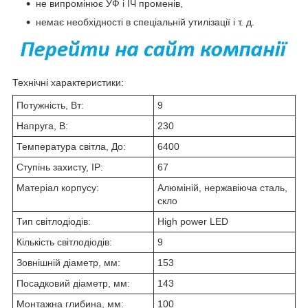
не випромінює УФ і ІЧ променів,
немає необхідності в спеціальній утилізації і т. д.
Технічні характеристики:
Потужність, Вт:
9
Напруга, В:
230
Температура світла, До:
6400
Ступінь захисту, IP:
67
Матеріал корпусу:
Алюміній, нержавіюча сталь,
скло
Тип світлодіодів:
High power LED
Кількість світлодіодів:
9
Зовнішній діаметр, мм:
153
Посадковий діаметр, мм:
143
Монтажна глибина, мм:
100