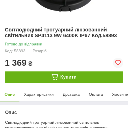
Світлодіодний тротуарний лінзованний
світильник SP4113 9W 6400K IP67 Код.58893
Готово до відправки
Код: 58893
Роздріб
1 369
₴
Купити
Опис
Характеристики
Доставка
Оплата
Умови п
Опис
Світлодіодний тротуарний лінзованний світильник
використовують для підсвічування тротуарів, паркових