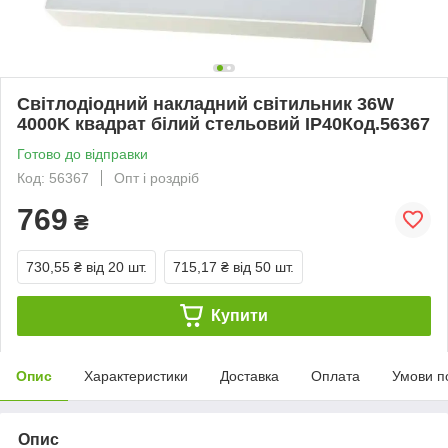
Світлодіодний накладний світильник 36W
4000K квадрат білий стельовий IP40Код.56367
Готово до відправки
Код: 56367
Опт і роздріб
769
₴
730,55 ₴
від 20 шт.
715,17 ₴
від 50 шт.
Купити
Опис
Характеристики
Доставка
Оплата
Умови п
Опис