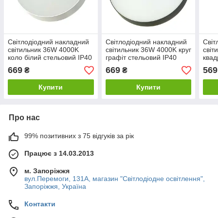
Світлодіодний накладний
Світлодіодний накладний
Світ
світильник 36W 4000K
світильник 36W 4000K круг
світ
коло білий стельовий IP40
графіт стельовий IP40
квад
Код.56281
Код.56366
IP40
669
669
569
₴
₴
Купити
Купити
Про нас
99% позитивних з 75 відгуків за рік
Працює з 14.03.2013
м. Запоріжжя
вул.Перемоги, 131А, магазин "Світлодіодне освітлення",
Запоріжжя, Україна
Контакти