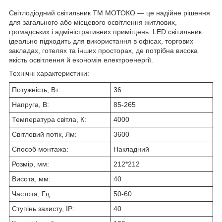
Світлодіодний світильник ТМ МОТОКО — це надійне рішення
для загального або місцевого освітлення житлових,
громадських і адміністративних приміщень. LED світильник
ідеально підходить для використання в офісах, торгових
закладах, готелях та інших просторах, де потрібна висока
якість освітлення й економія електроенергії.
Технічні характеристики:
Потужність, Вт:
36
Напруга, В:
85-265
Температура світла, К:
4000
Світловий потік, Лм:
3600
Способ монтажа:
Накладний
Розмір, мм:
212*212
Висота, мм:
40
Частота, Гц:
50-60
Ступінь захисту, IP:
40