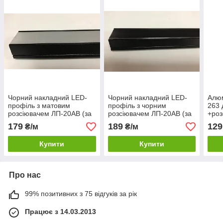
Чорний накладний LED-
Чорний накладний LED-
Алюм
профіль з матовим
профіль з чорним
263 
розсіювачем ЛП-20АВ (за
розсіювачем ЛП-20АВ (за
+роз
1м) Код.59785
1м) Код.59786
Код.
179
189
129
₴/м
₴/м
Купити
Купити
Про нас
99% позитивних з 75 відгуків за рік
Працює з 14.03.2013