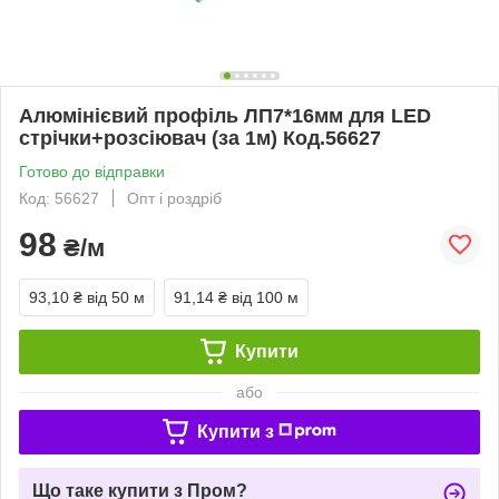
Алюмінієвий профіль ЛП7*16мм для LED
стрічки+розсіювач (за 1м) Код.56627
Готово до відправки
Код: 56627
Опт і роздріб
98
₴/м
93,10 ₴
від 50 м
91,14 ₴
від 100 м
Купити
або
Купити з
Що таке купити з Пром?