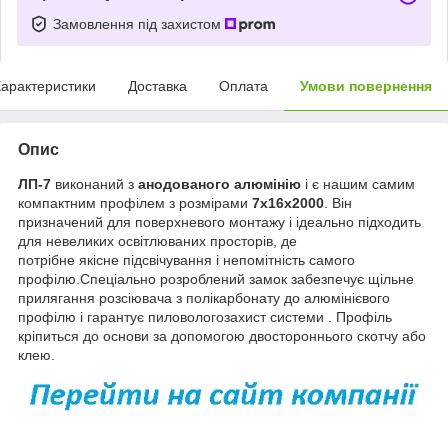
Замовлення під захистом
арактеристики
Доставка
Оплата
Умови повернення
Опис
ЛП-7
виконаний з
анодованого алюмінію
і є нашим самим
компактним профілем з розмірами
7х16х2000
. Він
призначений для поверхневого монтажу і ідеально підходить
для невеликих освітлюваних просторів, де
потрібне якісне підсвічування і непомітність самого
профілю.Спеціально розроблений замок забезпечує щільне
прилягання розсіювача з полікарбонату до алюмінієвого
профілю і гарантує пиловологозахист системи . Профіль
кріпиться до основи за допомогою двостороннього скотчу або
клею.