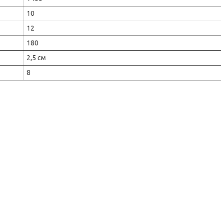
10
12
180
2,5 см
8