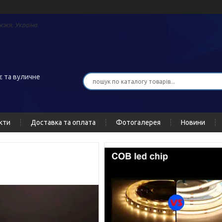
жжя, Україна
є та вуличне
кти
Доставка та оплата
Фотогалерея
Новини