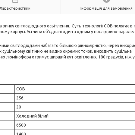
Характеристики
Інформація для замовлення
а ринку світлодіодного освітлення. Cуть технології COB полягає в 
ому корпусі. Усі чипи об'єднані один з одним у послідовно-парале
ремими світлодіодами набагато більшою рівномірністю, через викор
 їх суцільному світінню не видно окремих точок, виходить суцільна
нню люмінофора отримує ширший кут освітлення, 180 градусів, ніж 
COB
256
20
Холодний білий
6500
1400