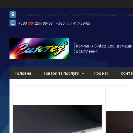
вул.Перемоги, 131А, магазин "Світлодіодне освітлення", Запорі
+380
(99)
259-99-87
+380
(73)
417-59-85
Компанія Sintez-Led: домашн
освітлення
Головна
Товари та послуги
Про нас
Конта