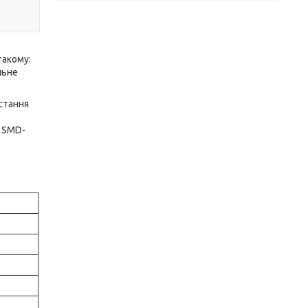
такому:
льне
истання
у SMD-