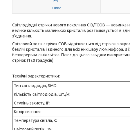
Опис
Світлодіодні стрічки нового покоління СІВ/FCOB — новинка н
велике кількість маленьких кристалів розташовується в єдин
з'єднання.
Світловий потік стрічок COB відрізняється від стрічок з ок
безлічі кристалів і єдиного для всіх них шару люмінофора. В
безперервна лінія світла. Плюс до цього завдяки використа
стрічок (120 градусів)
Технічні характеристики:
Тип світлодіодів, SMD:
Кількість світлодіодів, шт./м:
Ступінь захисту, IP:
Колір світіння:
Температура світла, К:
Світловий потік, Лм: