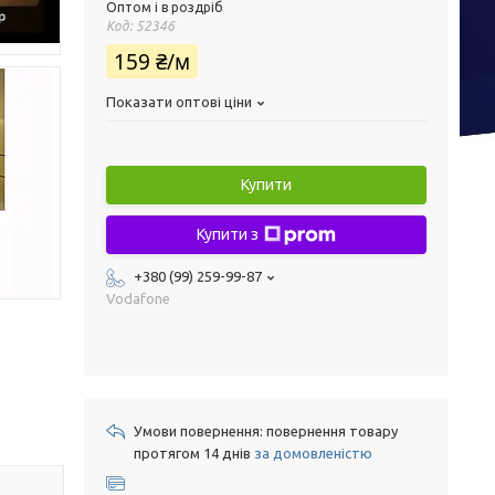
Оптом і в роздріб
Код:
52346
159 ₴/м
Показати оптові ціни
Купити
Купити з
+380 (99) 259-99-87
Vodafone
повернення товару
протягом 14 днів
за домовленістю