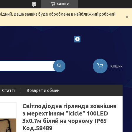
Кошик
ихідний. Ваша заявка буде оброблена в найближчий робочий
Кошик
Статті
Возврат и обмен
Світлодіодна гірлянда зовнішня
з мерехтінням "icicle" 100LED
3x0.7м білий на чорному IP65
Код.58489