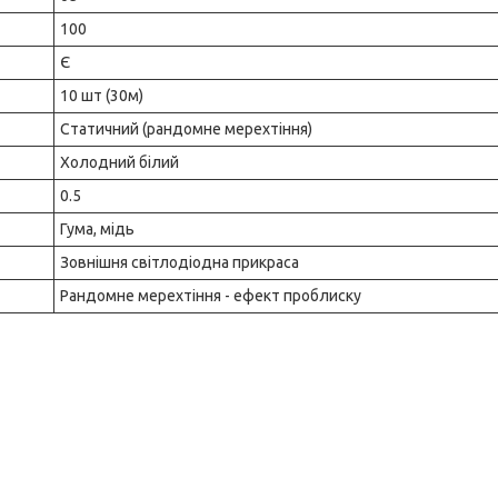
100
Є
10 шт (30м)
Статичний (рандомне мерехтіння)
Холодний білий
0.5
Гума, мідь
Зовнішня світлодіодна прикраса
Рандомне мерехтіння - ефект проблиску