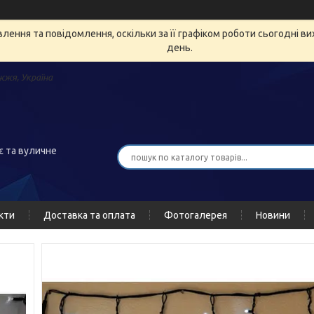
ення та повідомлення, оскільки за її графіком роботи сьогодні в
день.
жжя, Україна
є та вуличне
кти
Доставка та оплата
Фотогалерея
Новини