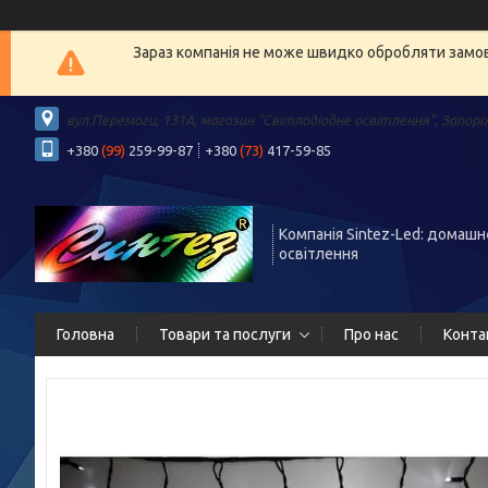
Зараз компанія не може швидко обробляти замовл
вул.Перемоги, 131А, магазин "Світлодіодне освітлення", Запорі
+380
(99)
259-99-87
+380
(73)
417-59-85
Компанія Sintez-Led: домашн
освітлення
Головна
Товари та послуги
Про нас
Конта