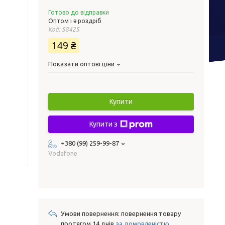
Готово до відправки
Оптом і в роздріб
Код:
58425
149 ₴
Показати оптові ціни
Купити
Купити з
+380 (99) 259-99-87
Vodafone
повернення товару
протягом 14 днів
за домовленістю