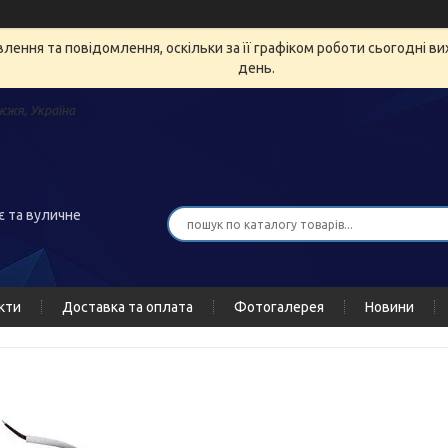
ення та повідомлення, оскільки за її графіком роботи сьогодні в
день.
жжя, Україна
є та вуличне
кти
Доставка та оплата
Фотогалерея
Новини