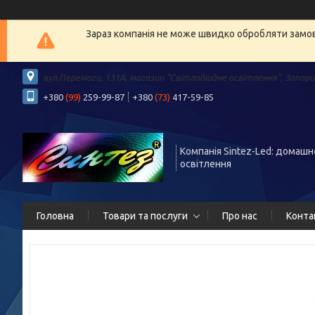
Зараз компанія не може швидко обробляти замовл
вул.Перемоги, 131А, магазин "Світлодіодне освітлення", Запорі
+380
(99)
259-99-87
+380
(73)
417-59-85
Компанія Sintez-Led: домашн
освітлення
Головна
Товари та послуги
Про нас
Конта