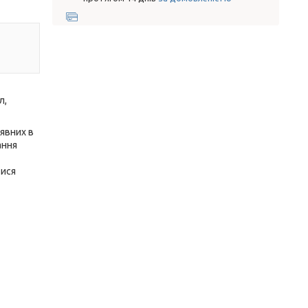
л,
явних в
ання
тися