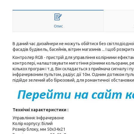
Опис
В даний час дизайнери не можуть обійтися без світлодіодної с
фасадів будівель, басейнів, вітрин магазинів ... І щоб розк
Контролер RGB - пристрій для управління колірними ефектами
контролері, налаштовувати миготіння різними кольорами, рег
кількох програм і т.д. Він складається з приймача сигналу і
інфрачервоним пультом, радіус дії 10м. Одним дотиком пул
підійде зелений або бірюзовий, для романтичної обстановки -
Технічні характеристики :
Управління: Інфрачервоне
Колір корпусу: Білий
Розмір блоку, мм 50х34х21