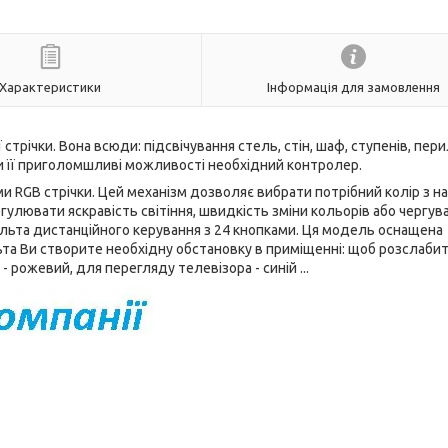
Характеристики
Інформація для замовлення
трічки. Вона всюди: підсвічування стель, стін, шаф, ступенів, пери
рити її приголомшливі можливості необхідний контролер.
 RGB стрічки. Цей механізм дозволяє вибрати потрібний колір з на
улювати яскравість світіння, швидкість зміни кольорів або чергув
 пульта дистанційного керування з 24 кнопками. Ця модель оснащена
ьта Ви створите необхідну обстановку в приміщенні: щоб розслаби
 рожевий, для перегляду телевізора - синій ...