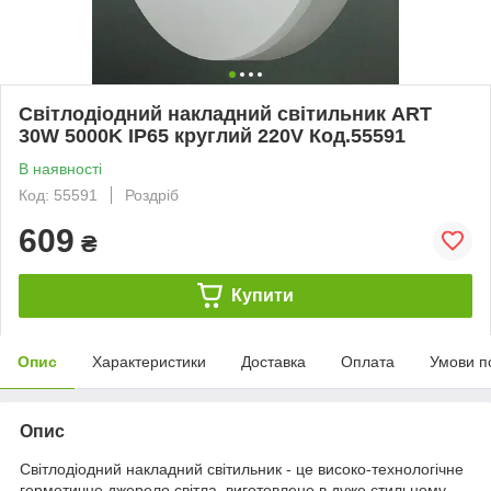
Світлодіодний накладний світильник ART
30W 5000K IP65 круглий 220V Код.55591
В наявності
Код: 55591
Роздріб
609
₴
Купити
Опис
Характеристики
Доставка
Оплата
Умови п
Опис
Світлодіодний накладний світильник - це високо-технологічне
герметичне джерело світла, виготовлене в дуже стильному