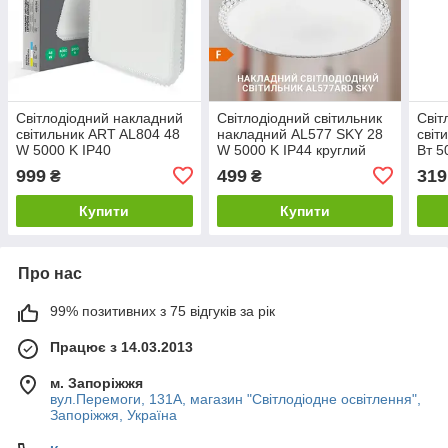
Світлодіодний накладний
Світлодіодний світильник
Світ
світильник ART AL804 48
накладний AL577 SKY 28
світ
W 5000 K IP40
W 5000 K IP44 круглий
Вт 5
квадратний. Код.56212
Код.59484
Код.
999
499
319
₴
₴
Купити
Купити
Про нас
99% позитивних з 75 відгуків за рік
Працює з 14.03.2013
м. Запоріжжя
вул.Перемоги, 131А, магазин "Світлодіодне освітлення",
Запоріжжя, Україна