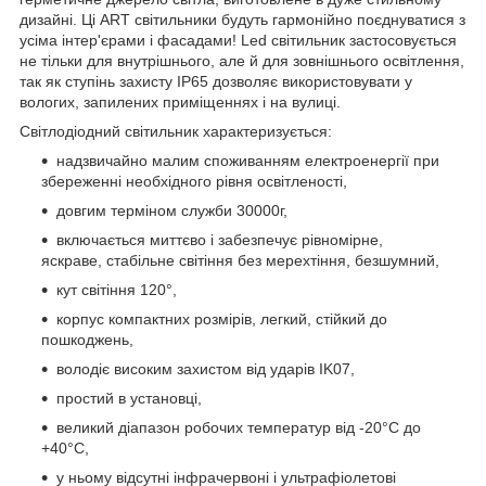
дизайні. Ці ART світильники будуть гармонійно поєднуватися з
усіма інтер'єрами і фасадами! Led світильник застосовується
не тільки для внутрішнього, але й для зовнішнього освітлення,
так як ступінь захисту IP65 дозволяє використовувати у
вологих, запилених приміщеннях і на вулиці.
Світлодіодний світильник характеризується:
надзвичайно малим споживанням електроенергії при
збереженні необхідного рівня освітленості,
довгим терміном служби 30000г,
включається миттєво і забезпечує рівномірне,
яскраве, стабільне світіння без мерехтіння, безшумний,
кут світіння 120°,
корпус компактних розмірів, легкий, стійкий до
пошкоджень,
володіє високим захистом від ударів IK07,
простий в установці,
великий діапазон робочих температур від -20°С до
+40°С,
у ньому відсутні інфрачервоні і ультрафіолетові