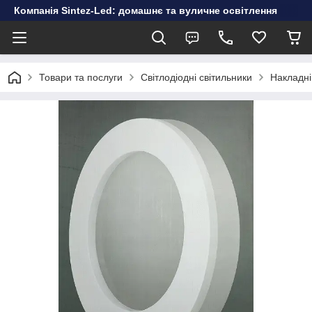
Компанія Sintez-Led: домашнє та вуличне освітлення
Товари та послуги
Світлодіодні світильники
Накладні