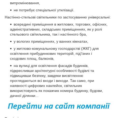
випромінювання,
не потребує спеціальної утилізації.
Настінно-стельові світильники по застосуванню універсальні:
всередині приміщення в житлових, торгових, офісних,
адміністративних, складських приміщеннях, як у ролі
стельового світильника, так і настінного бра,
у вологих приміщеннях, у ванних кімнатах,
у житлово-комунальному господарстві (ЖКГ) для
освітлення прибудинкових територій, під'їзних і
сходових площ, балконів,
на вулиці для освітлення фасадів будинків,
підкресливши архітектурні особливості будівлі та
підвищивши безпеку, завдяки висвітленню
проглядаються всі входи і виходи. Так само, при
наявності цифрових наклейок, світильник
використовують як покажчик номера будинку, будови,
дачної ділянки...