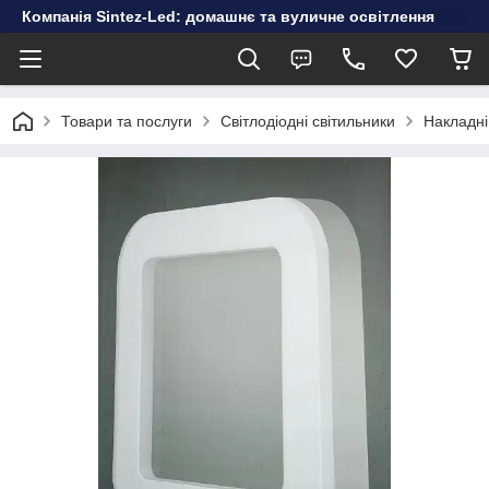
Компанія Sintez-Led: домашнє та вуличне освітлення
Товари та послуги
Світлодіодні світильники
Накладні