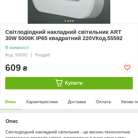
Світлодіодний накладний світильник ART
30W 5000K IP65 квадратний 220VКод.55592
В наявності
Код: 55592
Роздріб
609
₴
Купити
Опис
Характеристики
Доставка
Оплата
Умови п
Опис
Світлодіодний накладний світильник - це високо-технологічне
герметичне джерело світла, виготовлене в дуже стильному