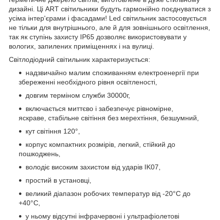
дизайні. Ці ART світильники будуть гармонійно поєднуватися з
усіма інтер'єрами і фасадами! Led світильник застосовується
не тільки для внутрішнього, але й для зовнішнього освітлення,
так як ступінь захисту IP65 дозволяє використовувати у
вологих, запилених приміщеннях і на вулиці.
Світлодіодний світильник характеризується:
надзвичайно малим споживанням електроенергії при
збереженні необхідного рівня освітленості,
довгим терміном служби 30000г,
включається миттєво і забезпечує рівномірне,
яскраве, стабільне світіння без мерехтіння, безшумний,
кут світіння 120°,
корпус компактних розмірів, легкий, стійкий до
пошкоджень,
володіє високим захистом від ударів IK07,
простий в установці,
великий діапазон робочих температур від -20°С до
+40°С,
у ньому відсутні інфрачервоні і ультрафіолетові