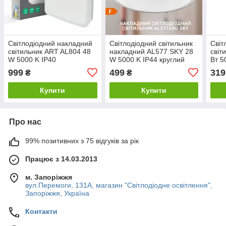
Світлодіодний накладний
Світлодіодний світильник
Світ
світильник ART AL804 48
накладний AL577 SKY 28
світ
W 5000 K IP40
W 5000 K IP44 круглий
Вт 5
квадратний. Код.56212
Код.59484
Код.
999
499
319
₴
₴
Купити
Купити
Про нас
99% позитивних з 75 відгуків за рік
Працює з 14.03.2013
м. Запоріжжя
вул.Перемоги, 131А, магазин "Світлодіодне освітлення",
Запоріжжя, Україна
Контакти