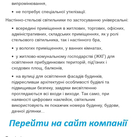
випромінювання,
не потребує спеціальної утилізації.
Настінно-стельові світильники по застосуванню універсальні:
всередині приміщення в житлових, торгових, офісних,
адміністративних, складських приміщеннях, як у ролі
стельового світильника, так і настінного бра,
у вологих приміщеннях, у ванних кімнатах,
у житлово-комунальному господарстві (ЖКГ) для
освітлення прибудинкових територій, під'їзних і
сходових площ, балконів,
на вулиці для освітлення фасадів будинків,
підкресливши архітектурні особливості будівлі та
підвищивши безпеку, завдяки висвітленню
проглядаються всі входи і виходи. Так само, при
наявності цифрових наклейок, світильник
використовують як покажчик номера будинку, будови,
дачної ділянки...