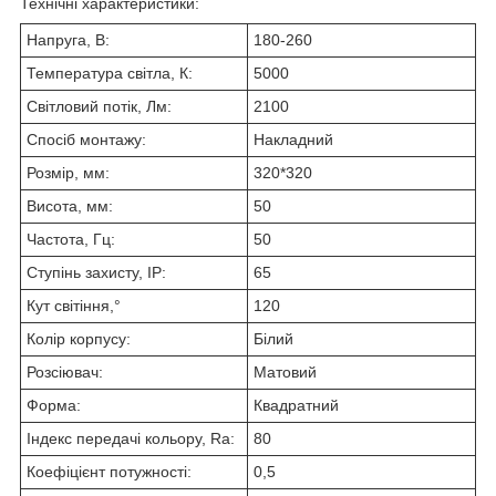
Технічні характеристики:
Напруга, В:
180-260
Температура світла, К:
5000
Світловий потік, Лм:
2100
Спосіб монтажу:
Накладний
Розмір, мм:
320*320
Висота, мм:
50
Частота, Гц:
50
Ступінь захисту, IP:
65
Кут світіння,°
120
Колір корпусу:
Білий
Розсіювач:
Матовий
Форма:
Квадратний
Індекс передачі кольору, Ra:
80
Коефіцієнт потужності:
0,5