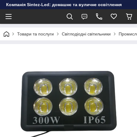
Компанія Sintez-Led: домашнє та вуличне освітлення
Товари та послуги
Світлодіодні світильники
Промисло