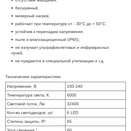
бесшумный,
мизерный нагрев,
работает при температуре от - 30°С до + 50°С,
устойчив к перепадам напряжения,
пыле и влагозащищенный (IP65),
не излучает ультрафиолетовых и инфракрасных
лучей,
не нуждается в специальной утилизации и т.д.
Технические характеристики:
Напряжение, В:
100-240
Температура света, К:
6000
Световой поток, Лм:
32400
Кол-во светодиодов, шт:
6 LED
Степень защиты, IP:
65
Угол свечения,°
60