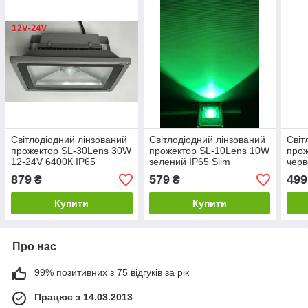
Світлодіодний лінзований
Світлодіодний лінзований
Світ
прожектор SL-30Lens 30W
прожектор SL-10Lens 10W
прож
12-24V 6400К IP65
зелений IP65 Slim
черв
Код.59545
Код.59142
Код.
879
579
499
₴
₴
Купити
Купити
Про нас
99% позитивних з 75 відгуків за рік
Працює з 14.03.2013