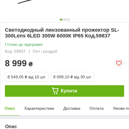
Светодиодный линзованный прожектор SL-
300Lens 6LED 300W 6000К IP65 Код.59837
Готово до відправки
Код: 59837
Опт і роздріб
8 999
₴
8 549,05 ₴
від 10 шт.
8 099,10 ₴
від 30 шт.
Купити
Опис
Характеристики
Доставка
Оплата
Умови п
Опис