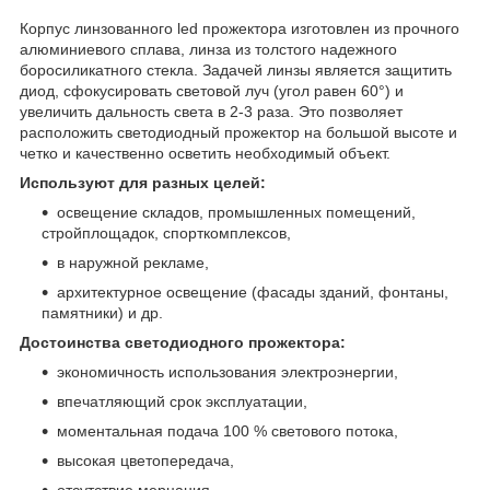
Корпус линзованного led прожектора изготовлен из прочного
алюминиевого сплава, линза из толстого надежного
боросиликатного стекла. Задачей линзы является защитить
диод, сфокусировать световой луч (угол равен 60°) и
увеличить дальность света в 2-3 раза. Это позволяет
расположить светодиодный прожектор на большой высоте и
четко и качественно осветить необходимый объект.
Используют для разных целей:
освещение складов, промышленных помещений,
стройплощадок, спорткомплексов,
в наружной рекламе,
архитектурное освещение (фасады зданий, фонтаны,
памятники) и др.
Достоинства светодиодного прожектора
:
экономичность использования электроэнергии,
впечатляющий срок эксплуатации,
моментальная подача 100 % светового потока,
высокая цветопередача,
отсутствие мерцания,