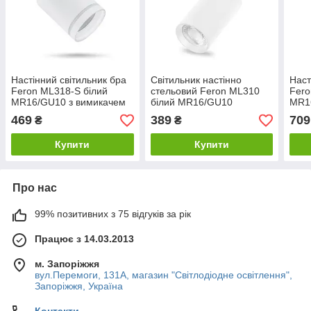
Настінний світильник бра
Світильник настінно
Наст
Feron ML318-S білий
стельовий Feron ML310
Fero
MR16/GU10 з вимикачем
білий MR16/GU10
MR1
Код.59825
поворотний Код.59824
Код.
469
389
709
₴
₴
Купити
Купити
Про нас
99% позитивних з 75 відгуків за рік
Працює з 14.03.2013
м. Запоріжжя
вул.Перемоги, 131А, магазин "Світлодіодне освітлення",
Запоріжжя, Україна