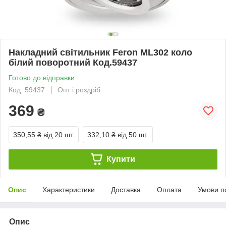
Накладний світильник Feron ML302 коло
білий поворотний Код.59437
Готово до відправки
Код: 59437
Опт і роздріб
369
₴
350,55 ₴
від 20 шт.
332,10 ₴
від 50 шт.
Купити
Опис
Характеристики
Доставка
Оплата
Умови п
Опис