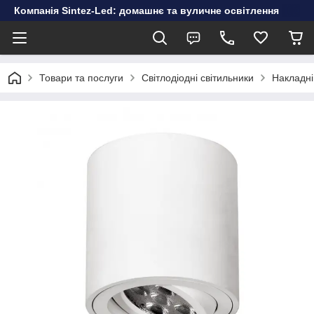
Компанія Sintez-Led: домашнє та вуличне освітлення
Товари та послуги
Світлодіодні світильники
Накладні