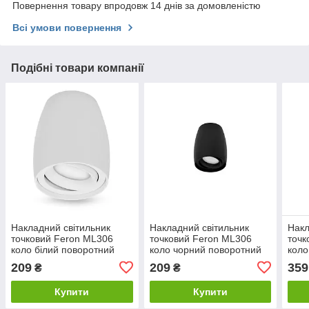
Повернення товару впродовж 14 днів за домовленістю
Всі умови повернення
Подібні товари компанії
Накладний світильник
Накладний світильник
Накл
точковий Feron ML306
точковий Feron ML306
точк
коло білий поворотний
коло чорний поворотний
коло
Код.59815
Код.59816
GU1
209
209
359
₴
₴
Купити
Купити