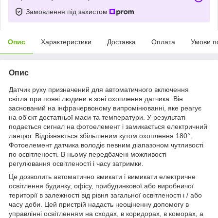
Замовлення під захистом
Опис
Характеристики
Доставка
Оплата
Умови п
Опис
Датчик руху призначений для автоматичного включення
світла при появі людини в зоні охоплення датчика. Він
заснований на інфрачервоному випромінюванні, яке реагує
на об'єкт достатньої маси та температури. У результаті
подається сигнал на фотоелемент і замикається електричний
ланцюг. Відрізняється збільшеним кутом охоплення 180°.
Фотоелемент датчика володіє певним діапазоном чутливості
по освітленості. В ньому передбачені можливості
регулювання освітленості і часу затримки.
Це дозволить автоматично вмикати і вимикати електричне
освітлення будинку, офісу, прибудинкової або виробничої
території в залежності від рівня загальної освітленості і / або
часу доби. Цей пристрій надасть неоціненну допомогу в
управлінні освітленням на сходах, в коридорах, в коморах, а