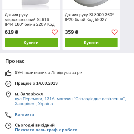
Датчик руху
Датчик руху SL8000 360*
мікрохвильовий SL616
IP20 білий Код.58027
IP44 180* білий 220V Код
59559
619
359
₴
₴
Купити
Купити
Про нас
99% позитивних з 75 відгуків за рік
Працює з 14.03.2013
м. Запоріжжя
вул.Перемоги, 131А, магазин "Світлодіодне освітлення",
Запоріжжя, Україна
Контакти
Сьогодні вихідний
Показати весь графік роботи