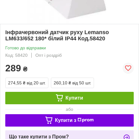
Інфрачервоний датчик руху Lemanso
LM633/652 180* білий IP44 Код.58420
Готово до відправки
Код: 58420
Опт і роздріб
289
₴
274,55 ₴
від 20 шт.
260,10 ₴
від 50 шт.
Купити
або
Купити з
Що таке купити з Пром?