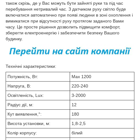
також скрізь, де у Вас можуть бути зайняті руки та під час
перебування нетривалий час. З датчиком руху світло буде
включатися автоматично при появі людини в зоні охоплення і
вимикатися при відсутності руху протягом заданого Вами
часу. Це просте рішення дозволить підвищити комфорт,
зберегти електроенергію і забезпечити безпеку Вашого
будинку.
Технічні характеристики:
Потужність, Вт:
Max 1200
Напруга, В:
220-240
Освітленість, Lux:
3-2000
Радіус дії, м:
12
Кут виявлення,°:
180
Висота установки, м:
1,8-2,5
Колір корпусу:
білий