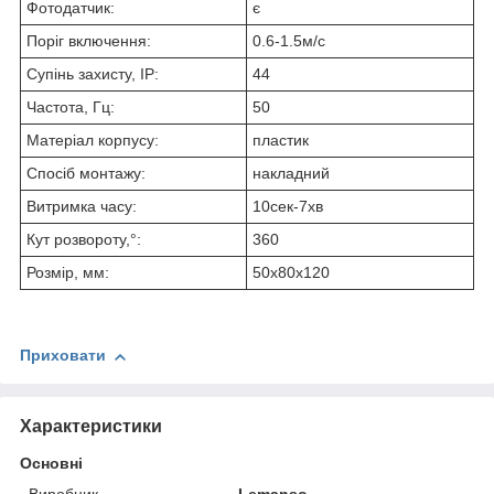
Фотодатчик:
є
Поріг включення:
0.6-1.5м/с
Супінь захисту, IP:
44
Частота, Гц:
50
Матеріал корпусу:
пластик
Спосіб монтажу:
накладний
Витримка часу:
10сек-7хв
Кут розвороту,°:
360
Розмір, мм:
50х80х120
Приховати
Характеристики
Основні