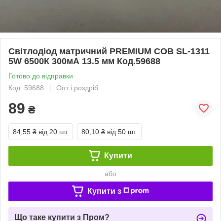
Світлодіод матричний PREMIUM СОВ SL-1311
5W 6500К 300мА 13.5 мм Код.59688
Готово до відправки
Код: 59688
Опт і роздріб
89
₴
84,55 ₴
від 20 шт.
80,10 ₴
від 50 шт.
Купити
або
Купити з
Що таке купити з Пром?