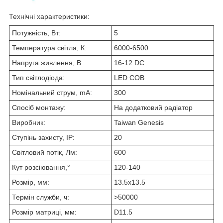
Технічні характеристики:
Потужність, Вт:
5
Температура світла, К:
6000-6500
Напруга живлення, В
16-12 DC
Тип світлодіода:
LED COB
Номінальний струм, mA:
300
Спосіб монтажу:
На додатковий радіатор
Виробник:
Taiwan Genesis
Ступінь захисту, IP:
20
Світловий потік, Лм:
600
Кут розсіювання,°
120-140
Розмір, мм:
13.5х13.5
Термін служби, ч:
>50000
Розмір матриці, мм:
D11.5