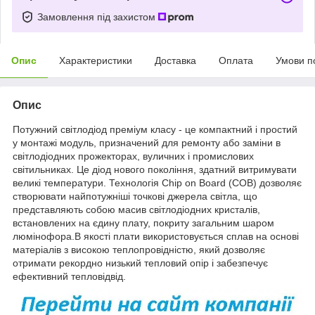
Замовлення під захистом
Опис
Характеристики
Доставка
Оплата
Умови п
Опис
Потужний світлодіод преміум класу - це компактний і простий
у монтажі модуль, призначений для ремонту або заміни в
світлодіодних прожекторах, вуличних і промислових
світильниках. Це діод нового покоління, здатний витримувати
великі температури. Технологія Chip on Board (COB) дозволяє
створювати найпотужніші точкові джерела світла, що
представляють собою масив світлодіодних кристалів,
встановлених на єдину плату, покриту загальним шаром
люмінофора.В якості плати використовується сплав на основі
матеріалів з високою теплопровідністю, який дозволяє
отримати рекордно низький тепловий опір і забезпечує
ефективний тепловідвід.