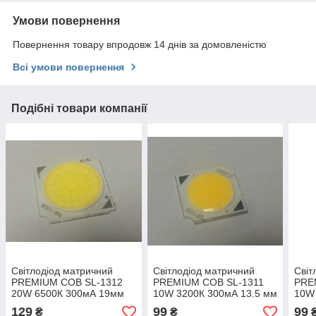
Умови повернення
Повернення товару впродовж 14 днів за домовленістю
Всі умови повернення
Подібні товари компанії
Світлодіод матричний
Світлодіод матричний
Світ
PREMIUM СОВ SL-1312
PREMIUM СОВ SL-1311
PRE
20W 6500К 300мА 19мм
10W 3200К 300мА 13.5 мм
10W 
Код.59698
Код.59684
Код.
129
99
99
₴
₴