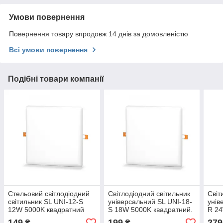
Умови повернення
Повернення товару впродовж 14 днів за домовленістю
Всі умови повернення
Подібні товари компанії
Стельовий світлодіодний
Світлодіодний світильник
Світ
світильник SL UNI-12-S
універсальний SL UNI-18-
унів
12W 5000K квадратний
S 18W 5000K квадратний.
R 24
білий Код.59671
біл. Код.59673
Код.
149
199
279
₴
₴