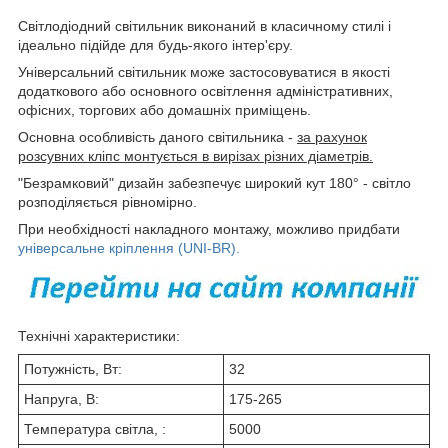
Світлодіодний світильник виконаний в класичному стилі і
ідеально підійде для будь-якого інтер'єру.
Універсальний світильник може застосовуватися в якості
додаткового або основного освітлення адміністративних,
офісних, торгових або домашніх приміщень.
Основна особливість даного світильника -
за рахунок
розсувних кліпс монтується в вирізах різних діаметрів.
"Безрамковий" дизайн забезпечує широкий кут 180° - світло
розподіляється рівномірно.
При необхідності накладного монтажу, можливо придбати
універсальне кріплення (UNI-BR).
Технічні характеристики:
Потужність, Вт:
32
Напруга, В:
175-265
Температура світла, :
5000