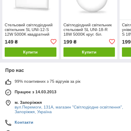
Стельовий світлодіодний
Світлодіодний світильник
Світ
світильник SL UNI-12-S
стельовий SL UNI-18-R
унів
12W 5000K квадратний
18W 5000K круг. біл.
S 18
білий Код.59671
Код.59672
біл.
149
199
199
₴
₴
Купити
Купити
Про нас
99% позитивних з 75 відгуків за рік
Працює з 14.03.2013
м. Запоріжжя
вул.Перемоги, 131А, магазин "Світлодіодне освітлення",
Запоріжжя, Україна
Контакти