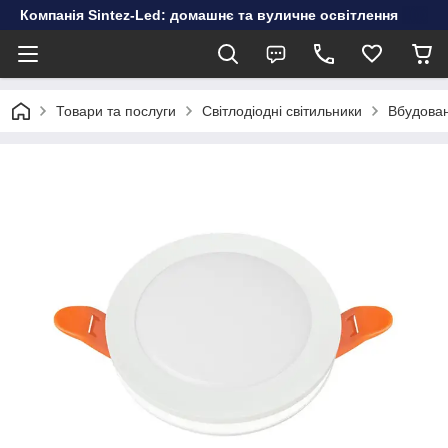
Компанія Sintez-Led: домашнє та вуличне освітлення
Товари та послуги
Світлодіодні світильники
Вбудован