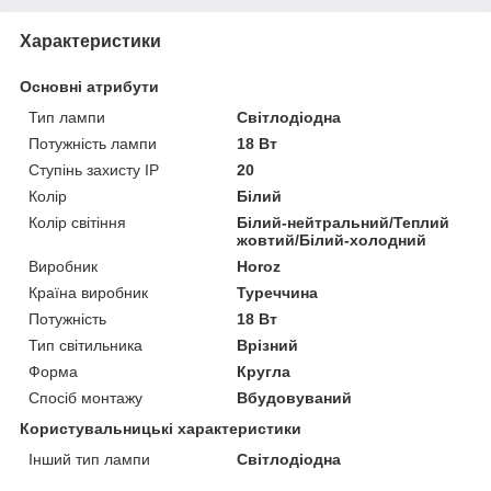
Характеристики
Основні атрибути
Тип лампи
Світлодіодна
Потужність лампи
18 Вт
Ступінь захисту IP
20
Колір
Білий
Колір світіння
Білий-нейтральний/Теплий
жовтий/Білий-холодний
Виробник
Horoz
Країна виробник
Туреччина
Потужність
18 Вт
Тип світильника
Врізний
Форма
Кругла
Спосіб монтажу
Вбудовуваний
Користувальницькі характеристики
Інший тип лампи
Світлодіодна