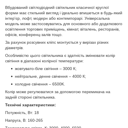
Вбудований світлодіодний світильник класичної круглої
форми має стильний вигляд і ідеально впишеться в будь-який
інтер'єр, лофт, модерн або контемпорарі. Універсальна
модель може застосовуватись для основного або додаткового
освітлення торгових приміщень, кімнат, віталень, ресторанів,
офісів, конференц-залів тощо.
За рахунок розсувних кліпс монтується у вирізах різних
діаметрів.
Особливістю цього світильника є здатність змінювати колір
світіння в діапазоні колірної температури:
жовтувато-біле світіння – 3000 К;
нейтральне, денне свічення – 4000 К;
холодне свічення – 6500K.
Колір може регулюватися за допомогою перемикача на
задній стороні світильника.
Технічні характеристики:
Потужність, Вт: 18
Напруга, В: 160-265
Температура світла, К: 3000, 4000, 6500