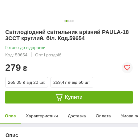
Світлодіодний світильник врізний PAULA-18
3CCT круглий. біл. Код.59654
Готово до відправки
Код: 59654
Опт і роздріб
279
₴
265,05 ₴
від 20 шт.
259,47 ₴
від 50 шт.
Купити
Опис
Характеристики
Доставка
Оплата
Умови п
Опис