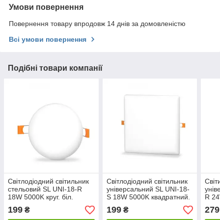
Умови повернення
Повернення товару впродовж 14 днів за домовленістю
Всі умови повернення
Подібні товари компанії
Світлодіодний світильник
Світлодіодний світильник
Світ
стельовий SL UNI-18-R
універсальний SL UNI-18-
унів
18W 5000K круг. біл.
S 18W 5000K квадратний.
R 24
Код.59672
біл. Код.59673
Код.
199
199
279
₴
₴